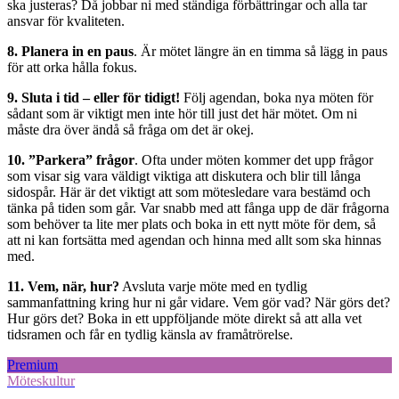
ska justeras? Då jobbar ni med ständiga förbättringar och alla tar
ansvar för kvaliteten.
8. Planera in en paus
. Är mötet längre än en timma så lägg in paus
för att orka hålla fokus.
9. Sluta i tid
– eller för tidigt!
Följ agendan, boka nya möten för
sådant som är viktigt men inte hör till just det här mötet. Om ni
måste dra över ändå så fråga om det är okej.
10. ”Parkera” frågor
. Ofta under möten kommer det upp frågor
som visar sig vara väldigt viktiga att diskutera och blir till långa
sidospår. Här är det viktigt att som mötesledare vara bestämd och
tänka på tiden som går. Var snabb med att fånga upp de där frågorna
som behöver ta lite mer plats och boka in ett nytt möte för dem, så
att ni kan fortsätta med agendan och hinna med allt som ska hinnas
med.
11.
Vem, när, hur?
Avsluta varje möte med en tydlig
sammanfattning kring hur ni går vidare. Vem gör vad? När görs det?
Hur görs det? Boka in ett uppföljande möte direkt så att alla vet
tidsramen och får en tydlig känsla av framåtrörelse.
Premium
Möteskultur