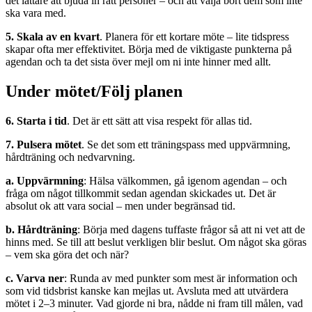
det lättare att bjuda in rätt personer – och att välja bort dem som inte
ska vara med.
5. Skala av en kvart
. Planera för ett kortare möte – lite tidspress
skapar ofta mer effektivitet. Börja med de viktigaste punkterna på
agendan och ta det sista över mejl om ni inte hinner med allt.
Under mötet/Följ planen
6. Starta i tid
. Det är ett sätt att visa respekt för allas tid.
7.
Pulsera mötet
. Se det som ett träningspass med uppvärmning,
hårdträning och nedvarvning.
a. Uppvärmning
: Hälsa välkommen, gå igenom agendan – och
fråga om något tillkommit sedan agendan skickades ut. Det är
absolut ok att vara social – men under begränsad tid.
b. Hårdträning
: Börja med dagens tuffaste frågor så att ni vet att de
hinns med. Se till att beslut verkligen blir beslut. Om något ska göras
– vem ska göra det och när?
c.
Varva ner
: Runda av med punkter som mest är information och
som vid tidsbrist kanske kan mejlas ut. Avsluta med att utvärdera
mötet i 2–3 minuter. Vad gjorde ni bra, nådde ni fram till målen, vad