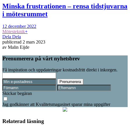
Minska frustrationen – rensa tidstjuvarna
i mötesrummet
12 december 2022
Mötesteknik
+
Dela
Dela
publicerad
2 mars 2023
av
Malin Eijde
Prenumerera på vårt nyhetsbrev
Få inspiration och uppdateringar kostnadsfritt direkt i inkorgen.
Skickar begäran
Jag godkänner att Kvalitetsmagasinet sparar mina uppgifter
Relaterad läsning