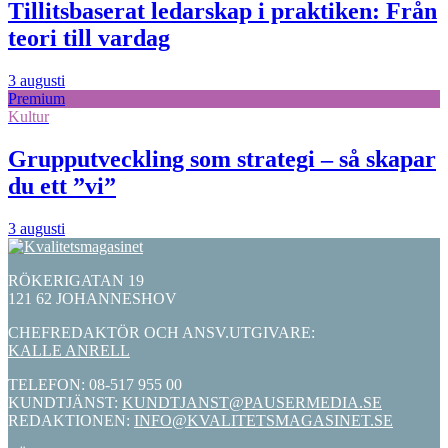
Tillitsbaserat ledarskap i praktiken: Från
teori till vardag
3 augusti
Premium
Kultur
Grupputveckling som strategi – så skapar
du ett ”vi”
3 augusti
RÖKERIGATAN 19
121 62 JOHANNESHOV
CHEFREDAKTÖR OCH ANSV.UTGIVARE:
KALLE ANRELL
TELEFON: 08-517 955 00
KUNDTJÄNST:
KUNDTJANST@PAUSERMEDIA.SE
REDAKTIONEN:
INFO@KVALITETSMAGASINET.SE