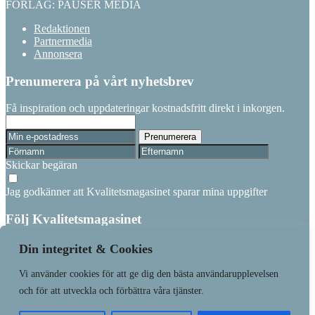
FÖRLAG: PAUSER MEDIA
Redaktionen
Partnermedia
Annonsera
Prenumerera på vårt nyhetsbrev
Få inspiration och uppdateringar kostnadsfritt direkt i inkorgen.
Skickar begäran
Jag godkänner att Kvalitetsmagasinet sparar mina uppgifter
Följ Kvalitetsmagasinet
Linkedin
Din integritet & Cookies
Vi använder cookies för att ge dig den bästa användarupplevelsen
Läs senaste numret
Prenumerera
och för att utveckla och förbättra våra tjänster.
Våra varumärken