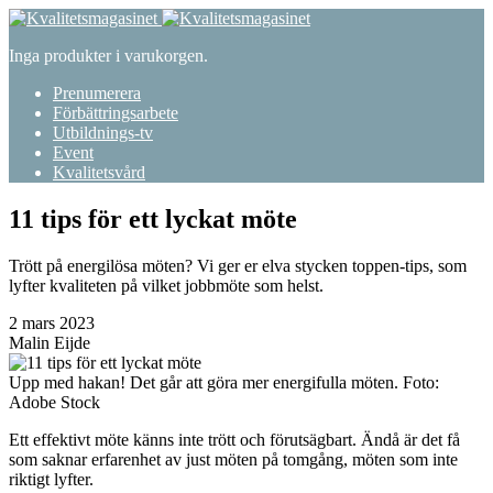
Inga produkter i varukorgen.
Prenumerera
Förbättringsarbete
Utbildnings-tv
Event
Kvalitetsvård
11 tips för ett lyckat möte
Trött på energilösa möten? Vi ger er elva stycken toppen-tips, som
lyfter kvaliteten på vilket jobbmöte som helst.
2 mars 2023
Malin Eijde
Upp med hakan! Det går att göra mer energifulla möten. Foto:
Adobe Stock
Ett effektivt möte känns inte trött och förutsägbart. Ändå är det få
som saknar erfarenhet av just möten på tomgång, möten som inte
riktigt lyfter.