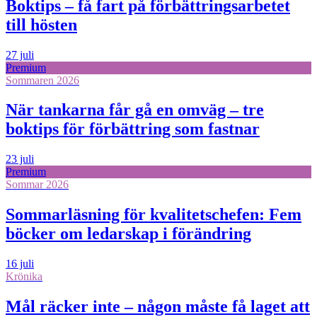
Boktips – få fart på förbättringsarbetet
till hösten
27 juli
Premium
Sommaren 2026
När tankarna får gå en omväg – tre
boktips för förbättring som fastnar
23 juli
Premium
Sommar 2026
Sommarläsning för kvalitetschefen: Fem
böcker om ledarskap i förändring
16 juli
Krönika
Mål räcker inte – någon måste få laget att