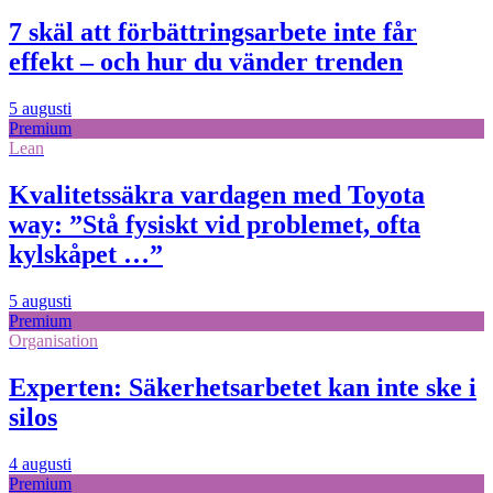
7 skäl att förbättringsarbete inte får
effekt – och hur du vänder trenden
5 augusti
Premium
Lean
Kvalitetssäkra vardagen med Toyota
way: ”Stå fysiskt vid problemet, ofta
kylskåpet …”
5 augusti
Premium
Organisation
Experten: Säkerhetsarbetet kan inte ske i
silos
4 augusti
Premium