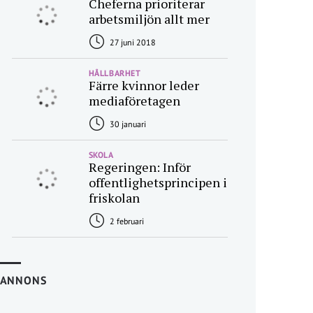
Cheferna prioriterar
arbetsmiljön allt mer
27 juni 2018
HÅLLBARHET
Färre kvinnor leder
mediaföretagen
30 januari
SKOLA
Regeringen: Inför
offentlighetsprincipen i
friskolan
2 februari
ANNONS