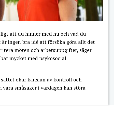
imligt att du hinner med nu och vad du
är ingen bra idé att försöka göra allt det
oritera möten och arbetsuppgifter, säger
obbat mycket med psykosocial
sättet ökar känslan av kontroll och
n vara småsaker i vardagen kan störa