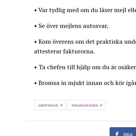
• Var tydlig med om du läser mejl ell
• Se över mejlens autosvar.
• Kom överens om det praktiska unde
attesterar fakturorna.
• Ta chefen till hjälp om du är osäker
• Bromsa in mjukt innan och kör igån
+
+
ARBETSMILJÖ
ORGANISATIONEN
DELA