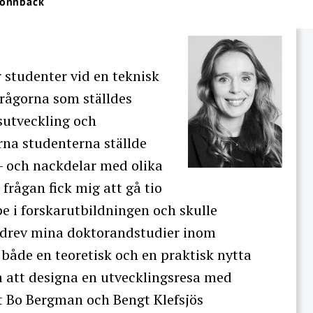
Rönnbäck
r studenter vid en teknisk
Frågorna som ställdes
tsutveckling och
rna studenterna ställde
- och nackdelar med olika
rågan fick mig att gå tio
ppe i forskarutbildningen och skulle
bedrev mina doktorandstudier inom
l både en teoretisk och en praktisk nytta
å att designa en utvecklingsresa med
gt Bo Bergman och Bengt Klefsjös