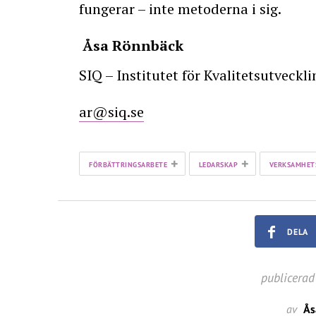
fungerar – inte metoderna i sig.
Åsa Rönnbäck
SIQ – Institutet för Kvalitetsutveckli
ar@siq.se
+
+
FÖRBÄTTRINGSARBETE
LEDARSKAP
VERKSAMHET
DELA
publicerad
av
Ås