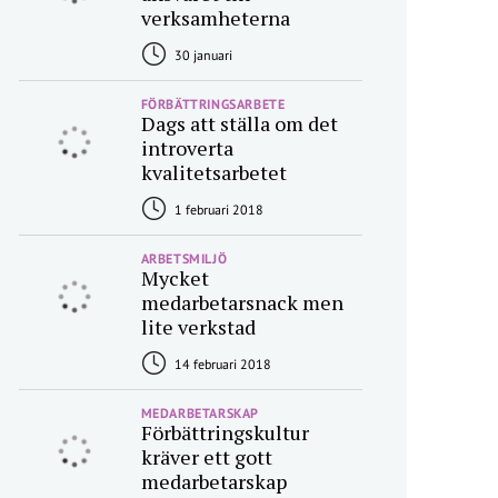
verksamheterna
30 januari
FÖRBÄTTRINGSARBETE
Dags att ställa om det
introverta
kvalitetsarbetet
1 februari 2018
ARBETSMILJÖ
Mycket
medarbetarsnack men
lite verkstad
14 februari 2018
MEDARBETARSKAP
Förbättringskultur
kräver ett gott
medarbetarskap