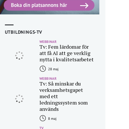
UTBILDNINGS-TV
WEBBINAR
Tv: Fem lärdomar för
att få AI att ge verklig
nytta i kvalitetsarbetet
28 maj
WEBBINAR
Tv: Så minskar du
verksamhetsgapet
med ett
ledningssystem som
används
8 maj
TV