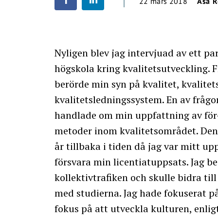
22 mars 2018
Åsa 
Nyligen blev jag intervjuad av ett pa
högskola kring kvalitetsutveckling. 
berörde min syn på kvalitet, kvalite
kvalitetsledningssystem. En av frågo
handlade om min uppfattning av för
metoder inom kvalitetsområdet. Den f
år tillbaka i tiden då jag var mitt u
försvara min licentiatuppsats. Jag 
kollektivtrafiken och skulle bidra til
med studierna. Jag hade fokuserat p
fokus på att utveckla kulturen, enli