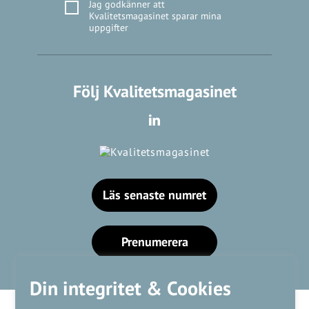
Jag godkänner att
Kvalitetsmagasinet sparar mina
uppgifter
Följ Kvalitetsmagasinet
Läs senaste numret
Prenumerera
Din integritet & Cookies