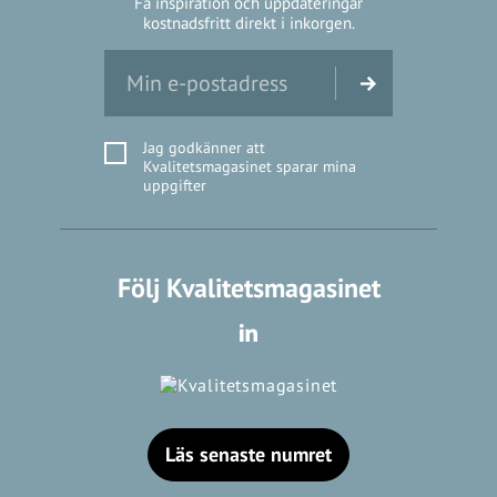
Få inspiration och uppdateringar
kostnadsfritt direkt i inkorgen.
Jag godkänner att
Kvalitetsmagasinet sparar mina
uppgifter
Följ Kvalitetsmagasinet
Läs senaste numret