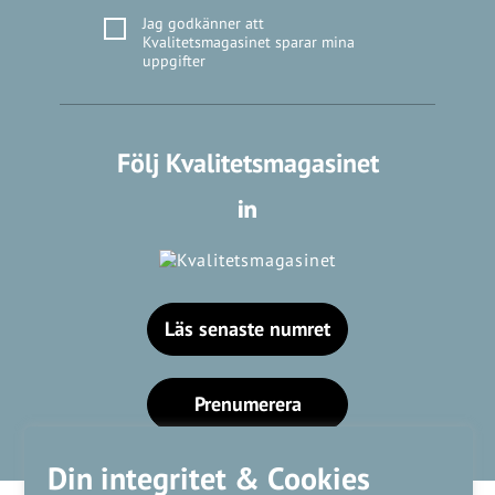
Jag godkänner att
Kvalitetsmagasinet sparar mina
uppgifter
Följ Kvalitetsmagasinet
Läs senaste numret
Prenumerera
Din integritet & Cookies