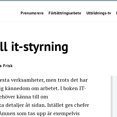
Prenumerera
Förbättringsarbete
Utbildnings-tv
ll it-styrning
a Frisk
flesta verksamheter, men trots det har
lig kännedom om arbetet. I boken IT-
behöver känna till om
 detaljer åt sidan. Istället ges chefer
t. Ämnen som tas upp är exempelvis