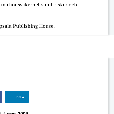
ormationssäkerhet samt risker och
sala Publishing House.
DELA
d
4 mars 2009