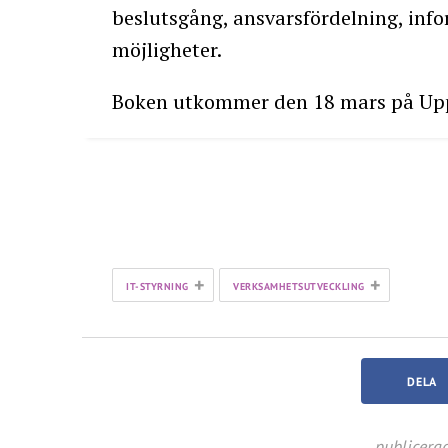
beslutsgång, ansvarsfördelning, inf
möjligheter.
Boken utkommer den 18 mars på Upp
+
+
IT-STYRNING
VERKSAMHETSUTVECKLING
DELA
publicera