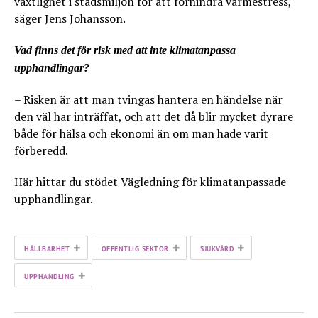
växtlighet i stadsmiljön för att förhindra värmestress,
säger Jens Johansson.
Vad finns det för risk med att inte klimatanpassa
upphandlingar?
– Risken är att man tvingas hantera en händelse när
den väl har inträffat, och att det då blir mycket dyrare
både för hälsa och ekonomi än om man hade varit
förberedd.
Här
hittar du stödet Vägledning för klimatanpassade
upphandlingar.
+
+
+
HÅLLBARHET
OFFENTLIG SEKTOR
SJUKVÅRD
+
UPPHANDLING