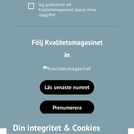
Jag godkänner att
Kvalitetsmagasinet sparar mina
uppgifter
Följ Kvalitetsmagasinet
Läs senaste numret
Prenumerera
Din integritet & Cookies