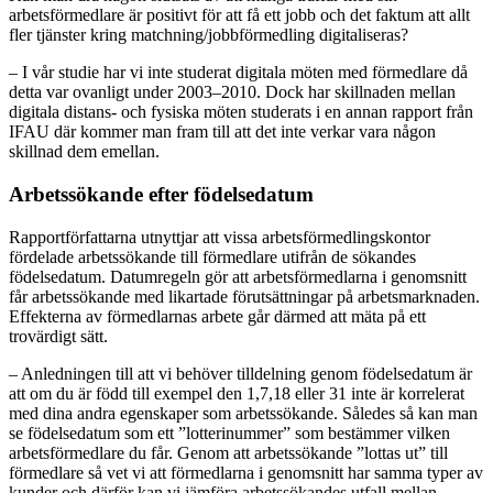
arbetsförmedlare är positivt för att få ett jobb och det faktum att allt
fler tjänster kring matchning/jobbförmedling digitaliseras?
– I vår studie har vi inte studerat digitala möten med förmedlare då
detta var ovanligt under 2003–2010. Dock har skillnaden mellan
digitala distans- och fysiska möten studerats i en annan rapport från
IFAU där kommer man fram till att det inte verkar vara någon
skillnad dem emellan.
Arbetssökande efter födelsedatum
Rapportförfattarna utnyttjar att vissa arbetsförmedlingskontor
fördelade arbetssökande till förmedlare utifrån de sökandes
födelsedatum. Datumregeln gör att arbetsförmedlarna i genomsnitt
får arbetssökande med likartade förutsättningar på arbetsmarknaden.
Effekterna av förmedlarnas arbete går därmed att mäta på ett
trovärdigt sätt.
– Anledningen till att vi behöver tilldelning genom födelsedatum är
att om du är född till exempel den 1,7,18 eller 31 inte är korrelerat
med dina andra egenskaper som arbetssökande. Således så kan man
se födelsedatum som ett ”lotterinummer” som bestämmer vilken
arbetsförmedlare du får. Genom att arbetssökande ”lottas ut” till
förmedlare så vet vi att förmedlarna i genomsnitt har samma typer av
kunder och därför kan vi jämföra arbetssökandes utfall mellan