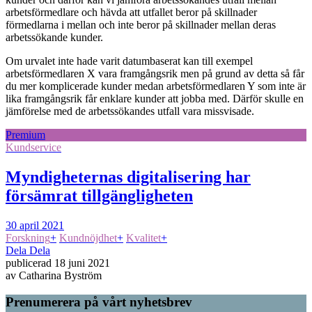
arbetsförmedlare och hävda att utfallet beror på skillnader
förmedlarna i mellan och inte beror på skillnader mellan deras
arbetssökande kunder.
Om urvalet inte hade varit datumbaserat kan till exempel
arbetsförmedlaren X vara framgångsrik men på grund av detta så får
du mer komplicerade kunder medan arbetsförmedlaren Y som inte är
lika framgångsrik får enklare kunder att jobba med. Därför skulle en
jämförelse med de arbetssökandes utfall vara missvisade.
Premium
Kundservice
Myndigheternas digitalisering har
försämrat tillgängligheten
30 april 2021
Forskning
+
Kundnöjdhet
+
Kvalitet
+
Dela
Dela
publicerad
18 juni 2021
av
Catharina Byström
Prenumerera på vårt nyhetsbrev