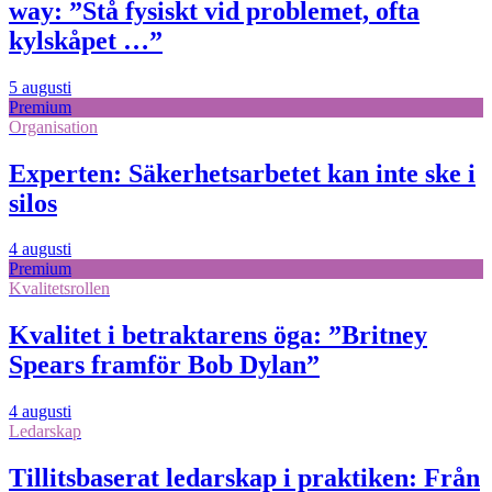
way: ”Stå fysiskt vid problemet, ofta
kylskåpet …”
5 augusti
Premium
Organisation
Experten: Säkerhetsarbetet kan inte ske i
silos
4 augusti
Premium
Kvalitetsrollen
Kvalitet i betraktarens öga: ”Britney
Spears framför Bob Dylan”
4 augusti
Ledarskap
Tillitsbaserat ledarskap i praktiken: Från