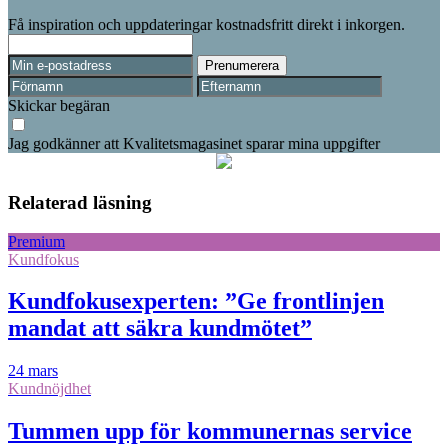
Få inspiration och uppdateringar kostnadsfritt direkt i inkorgen.
Skickar begäran
Jag godkänner att Kvalitetsmagasinet sparar mina uppgifter
Relaterad läsning
Premium
Kundfokus
Kundfokusexperten: ”Ge frontlinjen
mandat att säkra kundmötet”
24 mars
Kundnöjdhet
Tummen upp för kommunernas service