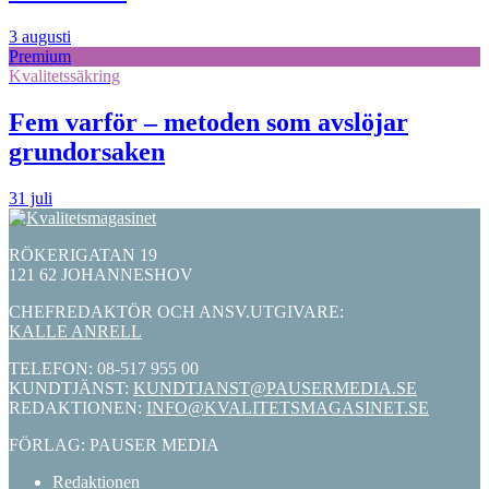
3 augusti
Premium
Kvalitetssäkring
Fem varför – metoden som avslöjar
grundorsaken
31 juli
RÖKERIGATAN 19
121 62 JOHANNESHOV
CHEFREDAKTÖR OCH ANSV.UTGIVARE:
KALLE ANRELL
TELEFON: 08-517 955 00
KUNDTJÄNST:
KUNDTJANST@PAUSERMEDIA.SE
REDAKTIONEN:
INFO@KVALITETSMAGASINET.SE
FÖRLAG: PAUSER MEDIA
Redaktionen