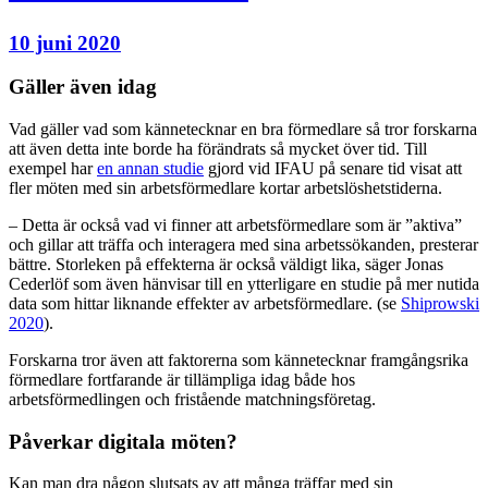
10 juni 2020
Gäller även idag
Vad gäller vad som kännetecknar en bra förmedlare så tror forskarna
att även detta inte borde ha förändrats så mycket över tid. Till
exempel har
en annan studie
gjord vid IFAU på senare tid visat att
fler möten med sin arbetsförmedlare kortar arbetslöshetstiderna.
– Detta är också vad vi finner att arbetsförmedlare som är ”aktiva”
och gillar att träffa och interagera med sina arbetssökanden, presterar
bättre. Storleken på effekterna är också väldigt lika, säger Jonas
Cederlöf som även hänvisar till en ytterligare en studie på mer nutida
data som hittar liknande effekter av arbetsförmedlare. (se
Shiprowski
2020
).
Forskarna tror även att faktorerna som kännetecknar framgångsrika
förmedlare fortfarande är tillämpliga idag både hos
arbetsförmedlingen och fristående matchningsföretag.
Påverkar digitala möten?
Kan man dra någon slutsats av att många träffar med sin