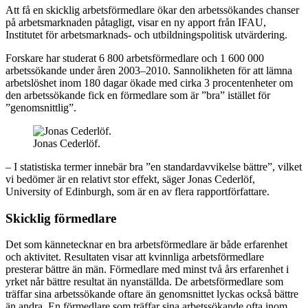
Att få en skicklig arbetsförmedlare ökar den arbetssökandes chanser
på arbetsmarknaden påtagligt, visar en ny apport från IFAU,
Institutet för arbetsmarknads- och utbildningspolitisk utvärdering.
Forskare har studerat 6 800 arbetsförmedlare och 1 600 000
arbetssökande under åren 2003–2010. Sannolikheten för att lämna
arbetslöshet inom 180 dagar ökade med cirka 3 procentenheter om
den arbetssökande fick en förmedlare som är ”bra” istället för
”genomsnittlig”.
Jonas Cederlöf.
– I statistiska termer innebär bra ”en standardavvikelse bättre”, vilket
vi bedömer är en relativt stor effekt, säger Jonas Cederlöf,
University of Edinburgh, som är en av flera rapportförfattare.
Skicklig förmedlare
Det som kännetecknar en bra arbetsförmedlare är både erfarenhet
och aktivitet. Resultaten visar att kvinnliga arbetsförmedlare
presterar bättre än män. Förmedlare med minst två års erfarenhet i
yrket når bättre resultat än nyanställda. De arbetsförmedlare som
träffar sina arbetssökande oftare än genomsnittet lyckas också bättre
än andra. En förmedlare som träffar sina arbetssökande ofta inom