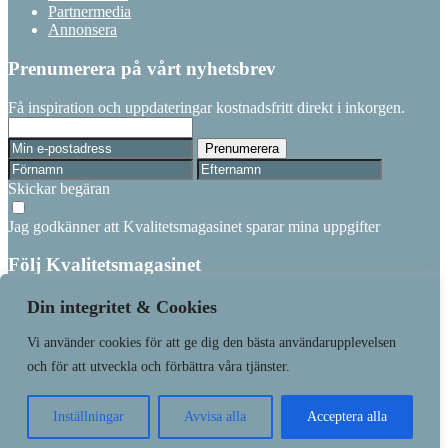
Partnermedia
Annonsera
Prenumerera på vårt nyhetsbrev
Få inspiration och uppdateringar kostnadsfritt direkt i inkorgen.
Skickar begäran
Jag godkänner att Kvalitetsmagasinet sparar mina uppgifter
Följ Kvalitetsmagasinet
Linkedin
Din integritet & Cookies
Vi använder cookies för att ge dig den bästa användarupplevelsen
Läs senaste numret
Prenumerera
och för att utveckla och förbättra våra tjänster.
Våra varumärken
Kundtjänst
Inställningar
Avvisa alla
Acceptera alla
Made with
❤
by
WonderFour