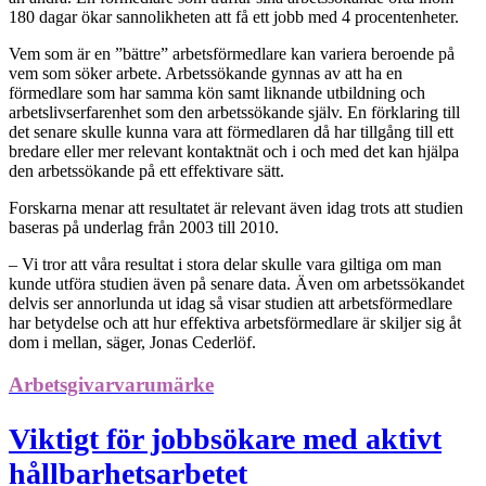
180 dagar ökar sannolikheten att få ett jobb med 4 procentenheter.
Vem som är en ”bättre” arbetsförmedlare kan variera beroende på
vem som söker arbete. Arbetssökande gynnas av att ha en
förmedlare som har samma kön samt liknande utbildning och
arbetslivserfarenhet som den arbetssökande själv. En förklaring till
det senare skulle kunna vara att förmedlaren då har tillgång till ett
bredare eller mer relevant kontaktnät och i och med det kan hjälpa
den arbetssökande på ett effektivare sätt.
Forskarna menar att resultatet är relevant även idag trots att studien
baseras på underlag från 2003 till 2010.
– Vi tror att våra resultat i stora delar skulle vara giltiga om man
kunde utföra studien även på senare data. Även om arbetssökandet
delvis ser annorlunda ut idag så visar studien att arbetsförmedlare
har betydelse och att hur effektiva arbetsförmedlare är skiljer sig åt
dom i mellan, säger, Jonas Cederlöf.
Arbetsgivarvarumärke
Viktigt för jobbsökare med aktivt
hållbarhetsarbetet