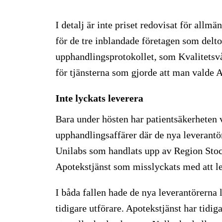
I detalj är inte priset redovisat för al
för de tre inblandade företagen som delt
upphandlingsprotokollet, som Kvalitetsvård
för tjänsterna som gjorde att man valde A
Inte lyckats leverera
Bara under hösten har patientsäkerheten v
upphandlingsaffärer där de nya leverantöre
Unilabs som handlats upp av Region Stoc
Apotekstjänst som misslyckats med att lev
I båda fallen hade de nya leverantörerna l
tidigare utförare. Apotekstjänst har tidig