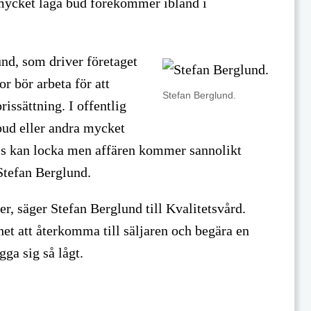
 mycket låga bud förekommer ibland i
d, som driver företaget
r bör arbeta för att
Stefan Berglund.
rissättning. I offentlig
bud eller andra mycket
pris kan locka men affären kommer sannolikt
 Stefan Berglund.
her, säger Stefan Berglund till Kvalitetsvård.
et att återkomma till säljaren och begära en
gga sig så lågt.