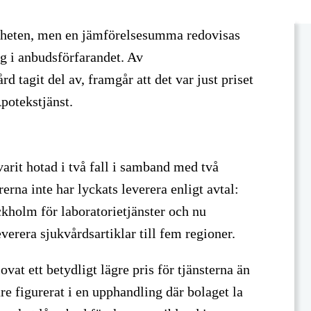
lmänheten, men en jämförelsesumma redovisas
og i anbudsförfarandet. Av
 tagit del av, framgår att det var just priset
potekstjänst.
arit hotad i två fall i samband med två
rna inte har lyckats leverera enligt avtal:
kholm för laboratorietjänster och nu
erera sjukvårdsartiklar till fem regioner.
ovat ett betydligt lägre pris för tjänsterna än
are figurerat i en upphandling där bolaget la