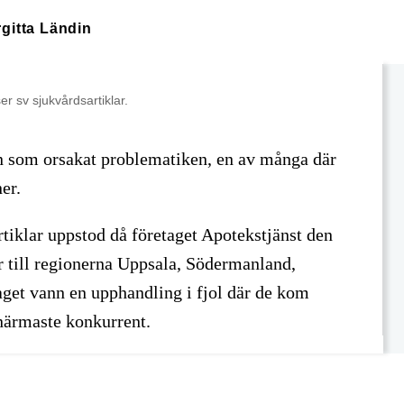
rgitta Ländin
r sv sjukvårdsartiklar.
n som orsakat problematiken, en av många där
er.
iklar uppstod då företaget Apotekstjänst den
er till regionerna Uppsala, Södermanland,
get vann en upphandling i fjol där de kom
närmaste konkurrent.