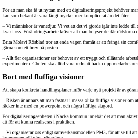
För att man ska få ut nyttan med ett digitaliseringsprojekt behöver man 
kan som bekant är vara långt mycket mer komplicerat än det låter.
– Vi människor är vanedjur. Vi vet att det vi gjorde igår inte ledde til
kvar i oss. Förändringsarbete kräver att man belyser de där rädslorna o
Brita Molavi Rösblad tror att enda vägen framåt är att frångå sin comfo
gärna som ett brev på posten.
– Allt fler organisationer ser behovet av ett tryggt och tillåtande arb
experimentera. Chefen ska alltid vara redo att backa upp medarbetaren
Bort med fluffiga visioner
Att skapa konkreta handlingsplaner inför varje nytt projekt är avgöra
– Risken är annars att man fastnar i massa olika fluffiga visioner om at
räcker inte med en powerpoint och några häftiga slagord.
För digitaliseringsenheten i Nacka kommun innebär det att man aktivt s
att för att kunna realiseras i praktiken.
– Vi organiserar oss enligt samverkansmodellen PM3, för att se till at
kommunen vill göra, säger hon.