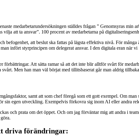
På senaste medarbetarundersökningen ställdes frågan ” Genomsyras min
vilja att ta ansvar”. 100 procent av medarbetarna på digitaliseringsenh
 befogenhet, att beslut ska fattas på lägsta effektiva nivå. För många 
 man infört styrprincipen om delegerat ansvar. I den digitala eran när v
er förbättringar. Att sätta ramar så att det inte blir alltför svårt för medar
a svårt. Men han man väl börjat med tillitsbaserat går man aldrig tillbaka 
g framgångsfaktor, samt att som chef föregå som ett gott exempel. Om ma
för sin egen utveckling. Exempelvis förkovra sig inom AI eller andra re
ckas och prata om det öppet. Och om jag förväntar mig att andra i tea
 göra.
t driva förändringar: