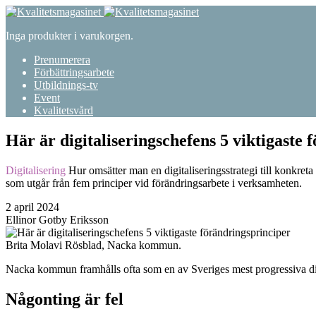
Inga produkter i varukorgen.
Prenumerera
Förbättringsarbete
Utbildnings-tv
Event
Kvalitetsvård
Här är digitaliseringschefens 5 viktigaste
Digitalisering
Hur omsätter man en digitaliseringsstrategi till konkre
som utgår från fem principer vid förändringsarbete i verksamheten.
2 april 2024
Ellinor Gotby Eriksson
Brita Molavi Rösblad, Nacka kommun.
Nacka kommun framhålls ofta som en av Sveriges mest progressiva d
Någonting är fel