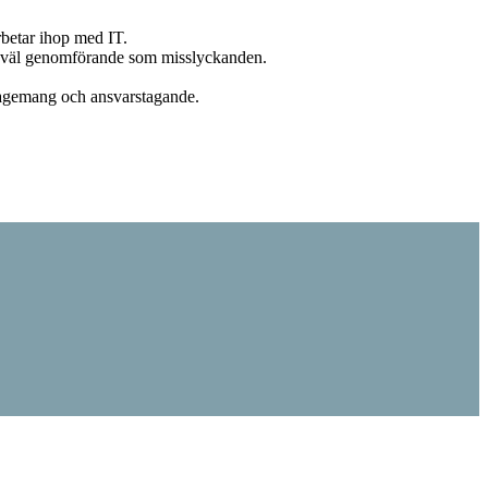
arbetar ihop med IT.
 såväl genomförande som misslyckanden.
ngagemang och ansvarstagande.