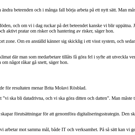
ändra beteenden och i många fall börja arbeta på ett nytt sätt. Man måste 
l döden, och om vi i dag ruckar på det beteendet kanske vi blir uppätna. J
ch aktivt pratar om risker och hantering av risker, säger hon.
rt zone. Om en anställd känner sig skicklig i ett visst system, och sedan
etsklimat där man som medarbetare tillåts få göra fel i syfte att utveckl
 om något råkar gå snett, säger hon.
nde för resultaten menar Brita Molavi Rösblad.
t ”vi ska bli datadrivna, och vi ska göra ditten och datten”. Man måste t
kapar förutsättningar för att genomföra digitaliseringsstrategin. Den s
t vi arbetar mot samma mål, både IT och verksamhet. På så sätt kan vi ge