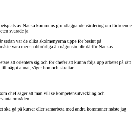
 arbetsplats av Nacka kommuns grundläggande värdering om förtroende
eten svarade ja.
år sedan var de olika skolmenyerna uppe för beslut på
i måste vara mer snabbrörliga än någonsin blir därför Nackas
betare att orientera sig och för chefer att kunna följa upp arbetet på rätt
till något annat, säger hon och skrattar.
n som chef säger att man vill se kompetensutveckling och
levanta områden.
met ska gå på kurser eller samarbeta med andra kommuner måste jag