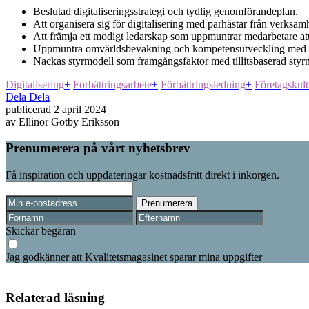
Beslutad digitaliseringsstrategi och tydlig genomförandeplan.
Att organisera sig för digitalisering med parhästar från verksamh
Att främja ett modigt ledarskap som uppmuntrar medarbetare a
Uppmuntra omvärldsbevakning och kompetensutveckling med utb
Nackas styrmodell som framgångsfaktor med tillitsbaserad styr
Digitalisering
+
Förbättringsarbete
+
Förbättringsledning
+
Företagskult
Dela
Dela
publicerad
2 april 2024
av
Ellinor Gotby Eriksson
Prenumerera på vårt nyhetsbrev
Få inspiration och uppdateringar kostnadsfritt direkt i inkorgen.
Skickar begäran
Jag godkänner att Kvalitetsmagasinet sparar mina uppgifter
Relaterad läsning