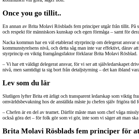
Once you go tillit..
En annan av Brita Molavi Rösblads fem principer utgår från tillit. 
och respekt för människors kunskap och egen förmåga – samt för deras 
Nacka kommun har en väl etablerad styrprincip om delegerat ansvar och
kommunstyrelsens nivå, och detta såg man inte var effektivt, därav att
styrprincip en viktig framgångsfaktor förklarar Brita Molavi Rösblad.
– Vi har ett väldigt delegerat ansvar, för vi ser att självledarskapet driv
nivå, men samtidigt ta sig bort från detaljstyrning – det kan ibland var
Lev som du lär
Slutligen lyfter Brita ett ärligt och transparent ledarskap som vikti
omvärldsbevakning hos de anställda måste ju chefen själv frigöra tid 
– Chefen är en del av teamet. Därför måste man som chef våga missly
också göra det – för folk gör som vi gör, inte som vi säger att man ska
Brita Molavi Rösblads fem principer för at