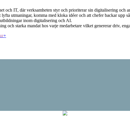
et och IT, där verksamheten styr och prioriterar sin digitalisering och 
tt lyfta utmaningar, komma med kloka idéer och att chefer backar upp
ildningar inom digitalisering och AI.
ning och starka mandat hos varje medarbetare vilket genererar driv, e
ur
+