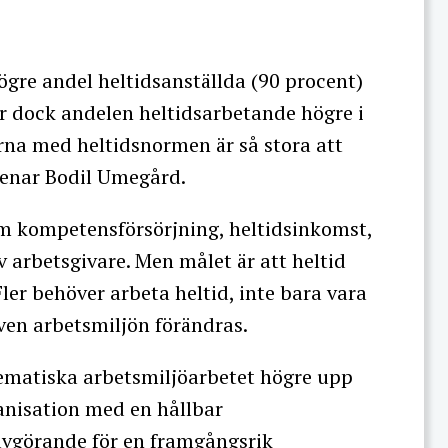
gre andel heltidsanställda (90 procent)
 dock andelen heltidsarbetande högre i
na med heltidsnormen är så stora att
menar Bodil Umegård.
m kompetensförsörjning, heltidsinkomst,
v arbetsgivare. Men målet är att heltid
ler behöver arbeta heltid, inte bara vara
även arbetsmiljön förändras.
stematiska arbetsmiljöarbetet högre upp
anisation med en hållbar
 avgörande för en framgångsrik