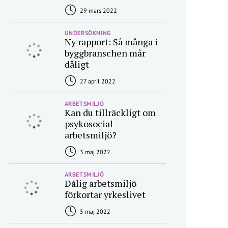
29 mars 2022
UNDERSÖKNING
Ny rapport: Så många i
byggbranschen mår
dåligt
27 april 2022
ARBETSMILJÖ
Kan du tillräckligt om
psykosocial
arbetsmiljö?
3 maj 2022
ARBETSMILJÖ
Dålig arbetsmiljö
förkortar yrkeslivet
5 maj 2022