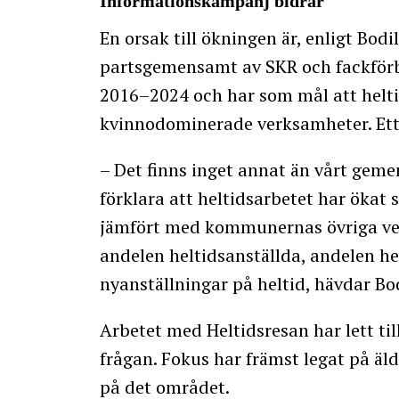
Informationskampanj bidrar
En orsak till ökningen är, enligt Bod
partsgemensamt av SKR och fackför
2016–2024 och har som mål att helti
kvinnodominerade verksamheter. Ett 
– Det finns inget annat än vårt ge
förklara att heltidsarbetet har öka
jämfört med kommunernas övriga ver
andelen heltidsanställda, andelen h
nyanställningar på heltid, hävdar B
Arbetet med Heltidsresan har lett ti
frågan. Fokus har främst legat på äl
på det området.