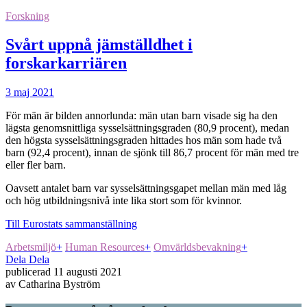
Forskning
Svårt uppnå jämställdhet i
forskarkarriären
3 maj 2021
För män är bilden annorlunda: män utan barn visade sig ha den
lägsta genomsnittliga sysselsättningsgraden (80,9 procent), medan
den högsta sysselsättningsgraden hittades hos män som hade två
barn (92,4 procent), innan de sjönk till 86,7 procent för män med tre
eller fler barn.
Oavsett antalet barn var sysselsättningsgapet mellan män med låg
och hög utbildningsnivå inte lika stort som för kvinnor.
Till Eurostats sammanställning
Arbetsmiljö
+
Human Resources
+
Omvärldsbevakning
+
Dela
Dela
publicerad
11 augusti 2021
av
Catharina Byström