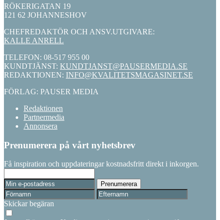
RÖKERIGATAN 19
121 62 JOHANNESHOV
CHEFREDAKTÖR OCH ANSV.UTGIVARE:
KALLE ANRELL
TELEFON: 08-517 955 00
KUNDTJÄNST:
KUNDTJANST@PAUSERMEDIA.SE
REDAKTIONEN:
INFO@KVALITETSMAGASINET.SE
FÖRLAG: PAUSER MEDIA
Redaktionen
Partnermedia
Annonsera
Prenumerera på vårt nyhetsbrev
Få inspiration och uppdateringar kostnadsfritt direkt i inkorgen.
Skickar begäran