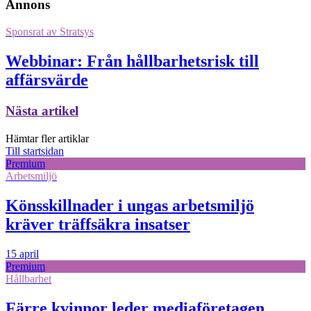
Annons
Sponsrat av
Stratsys
Webbinar: Från hållbarhetsrisk till
affärsvärde
Nästa artikel
Hämtar fler artiklar
Till startsidan
Premium
Arbetsmiljö
Könsskillnader i ungas arbetsmiljö
kräver träffsäkra insatser
15 april
Premium
Hållbarhet
Färre kvinnor leder mediaföretagen