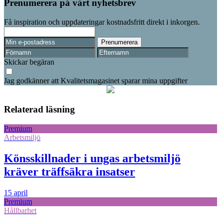
Prenumerera på vårt nyhetsbrev
Få inspiration och uppdateringar kostnadsfritt direkt i inkorgen.
Skickar begäran
Jag godkänner att Kvalitetsmagasinet sparar mina uppgifter
Relaterad läsning
Premium
Arbetsmiljö
Könsskillnader i ungas arbetsmiljö
kräver träffsäkra insatser
15 april
Premium
Hållbarhet