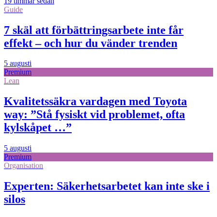
19 timmar sedan
Guide
7 skäl att förbättringsarbete inte får
effekt – och hur du vänder trenden
5 augusti
Premium
Lean
Kvalitetssäkra vardagen med Toyota
way: ”Stå fysiskt vid problemet, ofta
kylskåpet …”
5 augusti
Premium
Organisation
Experten: Säkerhetsarbetet kan inte ske i
silos