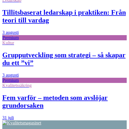
Ledarskap
Tillitsbaserat ledarskap i praktiken: Från
teori till vardag
3 augusti
Premium
Kultur
Grupputveckling som strategi – så skapar
du ett ”vi”
3 augusti
Premium
Kvalitetssäkring
Fem varför – metoden som avslöjar
grundorsaken
31 juli