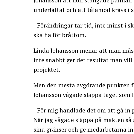
Johansson att hon stångade pannan bl
underlättat och att tålamod krävs i s
–Förändringar tar tid, inte minst i s
ska ha för bråttom.
Linda Johansson menar att man måste
inte snabbt ger det resultat man vill 
projektet.
Men den mesta avgörande punkten för
Johansson vågade släppa taget som l
–För mig handlade det om att gå in p
När jag vågade släppa på makten så a
sina gränser och ge medarbetarna i