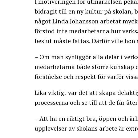
I motiveringen för utmärkelsen peka
bidragit till en ny kultur på skolan,
något Linda Johansson arbetat myck
förstod inte medarbetarna hur verks
beslut måste fattas. Därför ville hon
– Om man synliggör alla delar i ver
medarbetarna både större kunskap 
förståelse och respekt för varför viss
Lika viktigt var det att skapa delakt
processerna och se till att de får åt
– Att ha en riktigt bra, öppen och ä
upplevelser av skolans arbete är extre