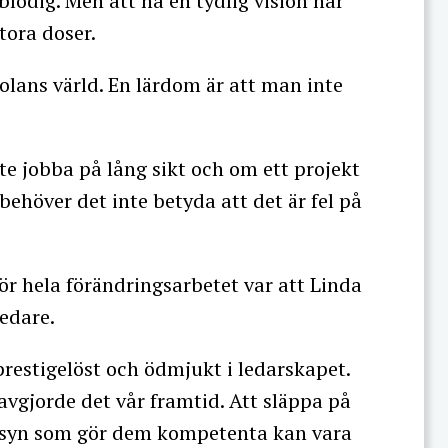
odig. Men att ha en tydlig vision har
tora doser.
kolans värld. En lärdom är att man inte
 jobba på lång sikt och om ett projekt
behöver det inte betyda att det är fel på
 hela förändringsarbetet var att Linda
edare.
restigelöst och ödmjukt i ledarskapet.
vgjorde det vår framtid. Att släppa på
nsyn som gör dem kompetenta kan vara