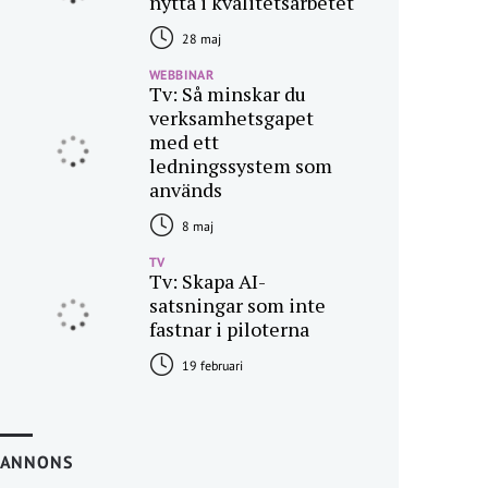
nytta i kvalitetsarbetet
28 maj
WEBBINAR
Tv: Så minskar du
verksamhetsgapet
med ett
ledningssystem som
används
8 maj
TV
Tv: Skapa AI-
satsningar som inte
fastnar i piloterna
19 februari
ANNONS