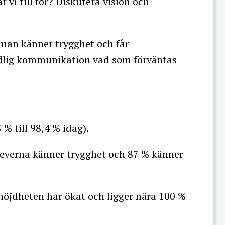
 vi till för? Diskutera vision och
 man känner trygghet och får
lig kommunikation vad som förväntas
 % till 98,4 % idag).
eleverna känner trygghet och 87 % känner
öjdheten har ökat och ligger nära 100 %