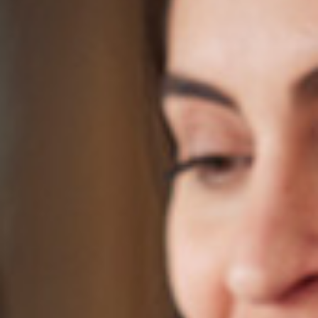
Hur tar vi oss an socialt
ansvarstagande?
Det kan vara en utmaning att ta sig an ett område
BLOGG
så komplext som socialt ansvarstagande. Men nu finns
en ny vägledning för hur man kan använda Iso 26000
som en vägvisare.
5 april 2018
Det blir bara svårare och svårare för
mig att handla ”rätt” produkter och
tjänster. Förut tittade jag mest på
pris, funktion och kvalitet, men nu
vill jag gärna att företaget som
producerat varan/tjänsten också