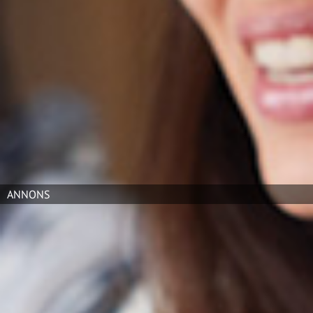
arbetar med socialt ansvarstagande,
med omtanke om människor, miljön
och samhället i stort.
Jag är inte ensam. Vi är många som fått upp ögonen för
socialt ansvarstagande, vilket gör att företag och
organisationer alltmer måste fokusera på hur de bidrar
till hållbar utveckling. Hållbar utveckling har tre
dimensioner – den miljömässiga, den sociala och den
ekonomiska – vilka är ömsesidigt beroende av varandra.