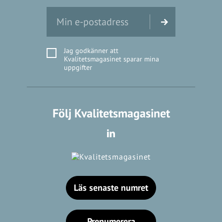
Jag godkänner att
Kvalitetsmagasinet sparar mina
uppgifter
Följ Kvalitetsmagasinet
Läs senaste numret
Prenumerera