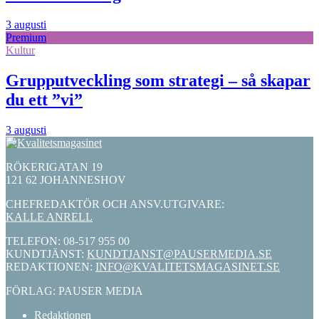
3 augusti
Premium
Kultur
Grupputveckling som strategi – så skapar
du ett ”vi”
3 augusti
RÖKERIGATAN 19
121 62 JOHANNESHOV
CHEFREDAKTÖR OCH ANSV.UTGIVARE:
KALLE ANRELL
TELEFON: 08-517 955 00
KUNDTJÄNST:
KUNDTJANST@PAUSERMEDIA.SE
REDAKTIONEN:
INFO@KVALITETSMAGASINET.SE
FÖRLAG: PAUSER MEDIA
Redaktionen