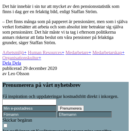
Det här innebär i sin tur att mycket av den pensionsstatistik som
finns i dag ger en felaktig bild, enligt Staffan Ström.
– Det finns många som på papperet är pensionärer, men som i själva
verket fortsätter att arbeta och som absolut inte betraktar sig själva
som pensionärer. Det här måste vi ta tag i eftersom politikerna
annars riskerar att fatta beslut om våra pensioner på felaktiga
grunder, säger Staffan Ström.
Arbetsmiljö
+
Human Resources
+
Medarbetare
+
Medarbetarskap
+
Organisationskultur
+
Dela
Dela
publicerad
29 december 2020
av
Leo Olsson
Prenumerera på vårt nyhetsbrev
Få inspiration och uppdateringar kostnadsfritt direkt i inkorgen.
Skickar begäran