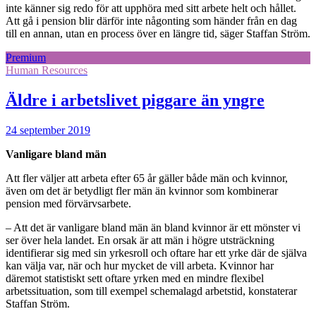
inte känner sig redo för att upphöra med sitt arbete helt och hållet.
Att gå i pension blir därför inte någonting som händer från en dag
till en annan, utan en process över en längre tid, säger Staffan Ström.
Premium
Human Resources
Äldre i arbetslivet piggare än yngre
24 september 2019
Vanligare bland män
Att fler väljer att arbeta efter 65 år gäller både män och kvinnor,
även om det är betydligt fler män än kvinnor som kombinerar
pension med förvärvsarbete.
– Att det är vanligare bland män än bland kvinnor är ett mönster vi
ser över hela landet. En orsak är att män i högre utsträckning
identifierar sig med sin yrkesroll och oftare har ett yrke där de själva
kan välja var, när och hur mycket de vill arbeta. Kvinnor har
däremot statistiskt sett oftare yrken med en mindre flexibel
arbetssituation, som till exempel schemalagd arbetstid, konstaterar
Staffan Ström.