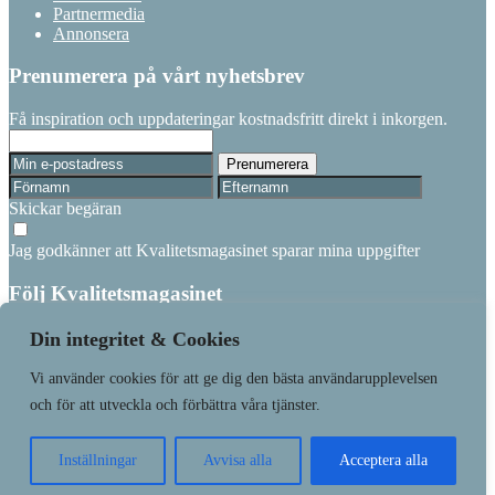
Partnermedia
Annonsera
Prenumerera på vårt nyhetsbrev
Få inspiration och uppdateringar kostnadsfritt direkt i inkorgen.
Skickar begäran
Jag godkänner att Kvalitetsmagasinet sparar mina uppgifter
Följ Kvalitetsmagasinet
Linkedin
Din integritet & Cookies
Vi använder cookies för att ge dig den bästa användarupplevelsen
Läs senaste numret
Prenumerera
och för att utveckla och förbättra våra tjänster.
Våra varumärken
Kundtjänst
Inställningar
Avvisa alla
Acceptera alla
Made with
❤
by
WonderFour