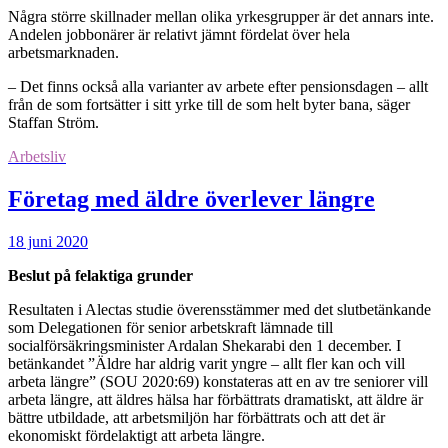
Några större skillnader mellan olika yrkesgrupper är det annars inte.
Andelen jobbonärer är relativt jämnt fördelat över hela
arbetsmarknaden.
– Det finns också alla varianter av arbete efter pensionsdagen – allt
från de som fortsätter i sitt yrke till de som helt byter bana, säger
Staffan Ström.
Arbetsliv
Företag med äldre överlever längre
18 juni 2020
Beslut på felaktiga grunder
Resultaten i Alectas studie överensstämmer med det slutbetänkande
som Delegationen för senior arbetskraft lämnade till
socialförsäkringsminister Ardalan Shekarabi den 1 december. I
betänkandet ”Äldre har aldrig varit yngre – allt fler kan och vill
arbeta längre” (SOU 2020:69) konstateras att en av tre seniorer vill
arbeta längre, att äldres hälsa har förbättrats dramatiskt, att äldre är
bättre utbildade, att arbetsmiljön har förbättrats och att det är
ekonomiskt fördelaktigt att arbeta längre.