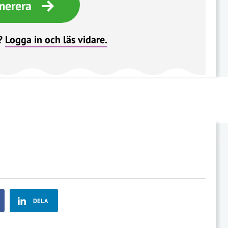
merera
?
Logga in och läs vidare.
DELA