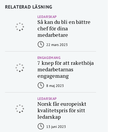
RELATERAD LÄSNING
LEDARSKAP
Så kan du bli en bättre
chef för dina
medarbetare
22 mars 2023
ENGAGEMANG
7 knep för att rakethöja
medarbetarnas
engagemang
8 maj 2023
LEDARSKAP
Norsk får europeiskt
kvalitetspris för sitt
ledarskap
13 juni 2023