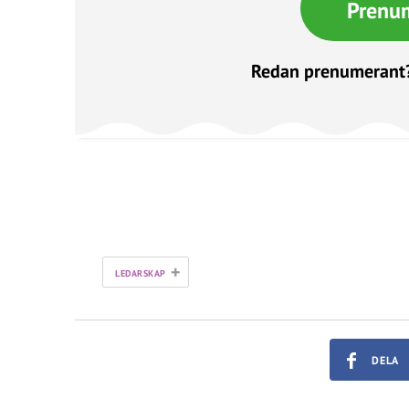
Prenu
Redan prenumerant
+
LEDARSKAP
DELA