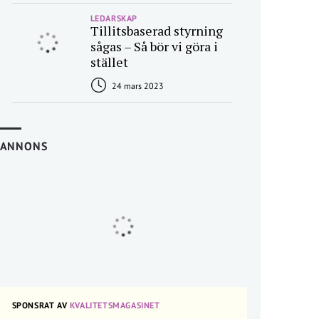
LEDARSKAP
Tillitsbaserad styrning
sågas – Så bör vi göra i
stället
24 mars 2023
ANNONS
SPONSRAT AV
KVALITETSMAGASINET