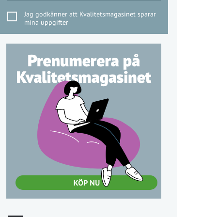
Jag godkänner att Kvalitetsmagasinet sparar
mina uppgifter