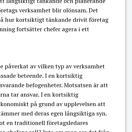
 ett långsiktigt tänkande och planerande
öretags verksamhet blir olönsam. Det
 hur kortsiktigt tänkande drivit företag
ning fortsätter chefer agera i ett
e påverkat av vilken typ av verksamhet
sade beteende. I en kortsiktig
svarande befogenheter. Motsatsen är att
a tar ansvar. I en kortsiktig
ekonomiskt på grund av upplevelsen att
tämmer med deras egen långsiktiga syn.
ot en traditionell företagsledares