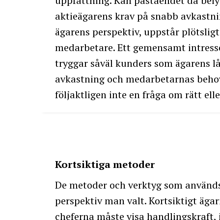
uppfattning. Kan påståendet då belys
aktieägarens krav på snabb avkastni
ägarens perspektiv, uppstår plötslig
medarbetare. Ett gemensamt intress
tryggar såväl kunders som ägarens lå
avkastning och medarbetarnas behov 
följaktligen inte en fråga om rätt ell
Kortsiktiga metoder
De metoder och verktyg som används 
perspektiv man valt. Kortsiktigt äga
cheferna måste visa handlingskraft, in