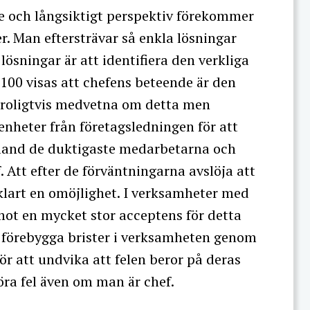
e och långsiktigt perspektiv förekommer
r. Man eftersträvar så enkla lösningar
lösningar är att identifiera den verkliga
v 100 visas att chefens beteende är den
r troligtvis medvetna om detta men
genheter från företagsledningen för att
s bland de duktigaste medarbetarna och
. Att efter de förväntningarna avslöja att
vklart en omöjlighet. I verksamheter med
emot en mycket stor acceptens för detta
t förebygga brister i verksamheten genom
ör att undvika att felen beror på deras
göra fel även om man är chef.