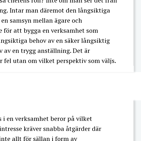
a chefens roll? Inte om man ser det från
ng. Intar man däremot den långsiktiga
t en samsyn mellan ägare och
e för att bygga en verksamhet som
ngsiktiga behov av en säker långsiktig
av en trygg anställning. Det är
er fel utan om vilket perspektiv som väljs.
i en verksamhet beror på vilket
rintresse kräver snabba åtgärder där
te allt för sällan i form av