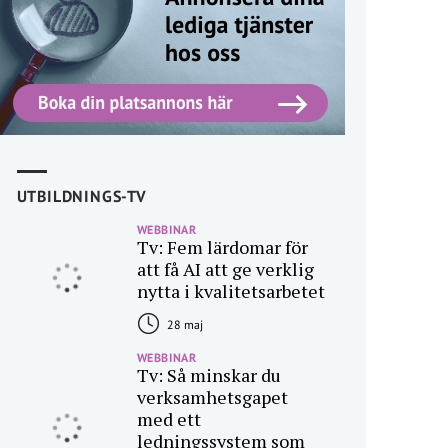
UTBILDNINGS-TV
WEBBINAR
Tv: Fem lärdomar för
att få AI att ge verklig
nytta i kvalitetsarbetet
28 maj
WEBBINAR
Tv: Så minskar du
verksamhetsgapet
med ett
ledningssystem som