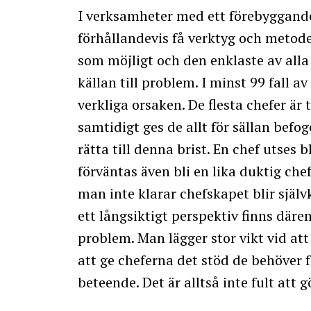
I verksamheter med ett förebyggand
förhållandevis få verktyg och metode
som möjligt och den enklaste av alla 
källan till problem. I minst 99 fall a
verkliga orsaken. De flesta chefer ä
samtidigt ges de allt för sällan befo
rätta till denna brist. En chef utse
förväntas även bli en lika duktig chef
man inte klarar chefskapet blir själ
ett långsiktigt perspektiv finns där
problem. Man lägger stor vikt vid at
att ge cheferna det stöd de behöver f
beteende. Det är alltså inte fult att 