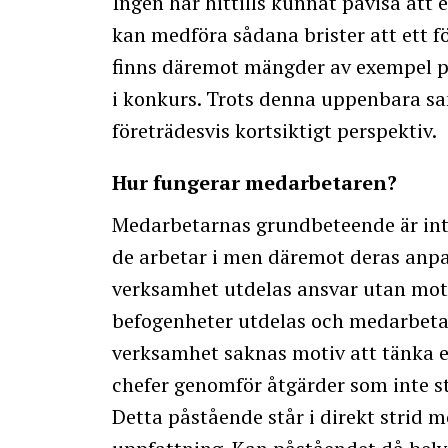
Ingen har hittills kunnat påvisa att
kan medföra sådana brister att ett f
finns däremot mängder av exempel på
i konkurs. Trots denna uppenbara san
företrädesvis kortsiktigt perspektiv.
Hur fungerar medarbetaren?
Medarbetarnas grundbeteende är int
de arbetar i men däremot deras anpas
verksamhet utdelas ansvar utan mot
befogenheter utdelas och medarbetarn
verksamhet saknas motiv att tänka 
chefer genomför åtgärder som inte s
Detta påstående står i direkt strid m