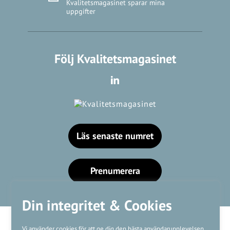
Kvalitetsmagasinet sparar mina
uppgifter
Följ Kvalitetsmagasinet
Läs senaste numret
Prenumerera
Din integritet & Cookies
Vi använder cookies för att ge dig den bästa användarupplevelsen