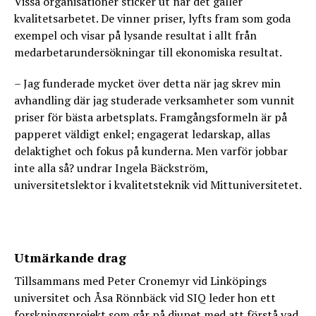
Vissa organisationer sticker ut när det gäller
kvalitetsarbetet. De vinner priser, lyfts fram som goda
exempel och visar på lysande resultat i allt från
medarbetarundersökningar till ekonomiska resultat.
– Jag funderade mycket över detta när jag skrev min
avhandling där jag studerade verksamheter som vunnit
priser för bästa arbetsplats. Framgångsformeln är på
papperet väldigt enkel; engagerat ledarskap, allas
delaktighet och fokus på kunderna. Men varför jobbar
inte alla så? undrar Ingela Bäckström,
universitetslektor i kvalitetsteknik vid Mittuniversitetet.
Utmärkande drag
Tillsammans med Peter Cronemyr vid Linköpings
universitet och Åsa Rönnbäck vid SIQ leder hon ett
forskningsprojekt som går på djupet med att förstå vad