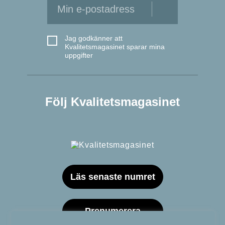
Jag godkänner att
Kvalitetsmagasinet sparar mina
uppgifter
Följ Kvalitetsmagasinet
Läs senaste numret
Prenumerera