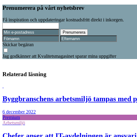
Prenumerera på vårt nyhetsbrev
Få inspiration och uppdateringar kostnadsfritt direkt i inkorgen.
Skickar begäran
Jag godkänner att Kvalitetsmagasinet sparar mina uppgifter
Relaterad läsning
Byggbranschens arbetsmiljö tampas med 
6 december 2022
Premium
Arbetsmiljö
Chefer anser att IT-avdelningen är ansvarig