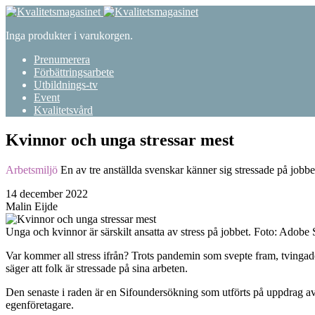
Inga produkter i varukorgen.
Prenumerera
Förbättringsarbete
Utbildnings-tv
Event
Kvalitetsvård
Kvinnor och unga stressar mest
Arbetsmiljö
En av tre anställda svenskar känner sig stressade på jobbe
14 december 2022
Malin Eijde
Unga och kvinnor är särskilt ansatta av stress på jobbet. Foto: Adobe
Var kommer all stress ifrån? Trots pandemin som svepte fram, tvingade 
säger att folk är stressade på sina arbeten.
Den senaste i raden är en Sifoundersökning som utförts på uppdrag av 
egenföretagare.