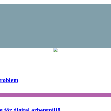
problem
 för digital arbetsmiljö