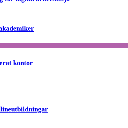
r akademiker
serat kontor
nlineutbildningar