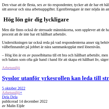
Den visar att de flesta, sex av tio respondenter, tycker att de har ett
sitt ansvar och sina arbetsuppgifter. Egenföretagare är mer nöjda än an
Hög lön gör dig lyckligare
Men där finns också de stressade människorna, som upplever att de ha
procent att de inte har ett hållbart arbetsliv.
Undersökningen tar också reda på vad respondenterna anser sig behöva f
välbefinnandet på jobbet är nära sammankopplat med lönenivån.
– Hög lön är en av pusselbitarna till ett bra och hållbart arbetsliv, men
och balans som ofta går hand i hand för att skapa ett hållbart liv, s
Arbetsmiljö
Sysslor utanför yrkesrollen kan leda till st
5 oktober 2022
Arbetsmiljö
+
Dela
Dela
publicerad
14 december 2022
av
Malin Eijde