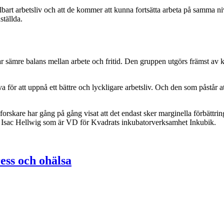
 hållbart arbetsliv och att de kommer att kunna fortsätta arbeta på samm
ställda.
r sämre balans mellan arbete och fritid. Den gruppen utgörs främst av 
ör att uppnå ett bättre och lyckligare arbetsliv. Och den som påstår at
 forskare har gång på gång visat att det endast sker marginella förbättrin
äger Isac Hellwig som är VD för Kvadrats inkubatorverksamhet Inkubik.
ress och ohälsa