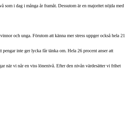
a nivå som i dag i många år framåt. Dessutom är en majoritet nöjda med
kvinnor och unga. Förutom att känna mer stress uppger också hela 21
t pengar inte ger lycka får tänka om. Hela 26 procent anser att
gar när vi når en viss lönenivå. Efter den nivån värdesätter vi frihet