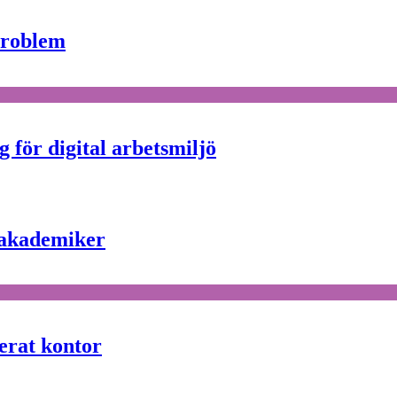
problem
 för digital arbetsmiljö
r akademiker
serat kontor