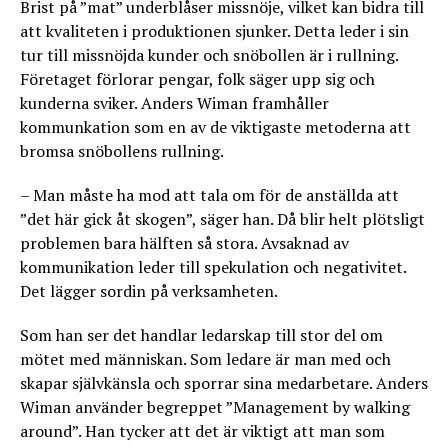
Brist på ”mat” underblåser missnöje, vilket kan bidra till
att kvaliteten i produktionen sjunker. Detta leder i sin
tur till missnöjda kunder och snöbollen är i rullning.
Företaget förlorar pengar, folk säger upp sig och
kunderna sviker. Anders Wiman framhåller
kommunkation som en av de viktigaste metoderna att
bromsa snöbollens rullning.
– Man måste ha mod att tala om för de anställda att
”det här gick åt skogen”, säger han. Då blir helt plötsligt
problemen bara hälften så stora. Avsaknad av
kommunikation leder till spekulation och negativitet.
Det lägger sordin på verksamheten.
Som han ser det handlar ledarskap till stor del om
mötet med människan. Som ledare är man med och
skapar självkänsla och sporrar sina medarbetare. Anders
Wiman använder begreppet ”Management by walking
around”. Han tycker att det är viktigt att man som