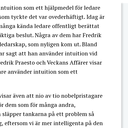
intuition som ett hjälpmedel för ledare
om tyckte det var ovederhäftigt. Idag är
många kända ledare offentligt berättat
iktiga beslut. Några av dem har Fredrik
t ledarskap, som nyligen kom ut. Bland
ar sagt att han använder intuition vid
redrik Praesto och Veckans Affärer visar
dare använder intuition som ett
isar även att nio av tio nobelpristagare
för dem som för många andra,
n släpper tankarna på ett problem så
g, eftersom vi är mer intelligenta på den