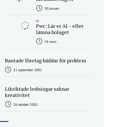
30 januari
AI
Pwc: Lär er AI – eller
lämna bolaget
24 mars
Bantade företag bäddar för problem
21 september 2001
Likriktade ledningar saknar
kreativitet
26 oktober 2001