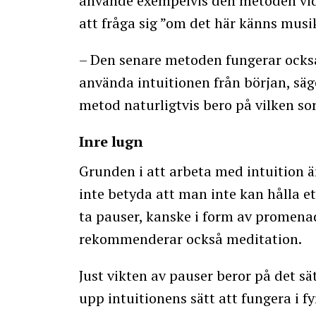
använde exempelvis den metoden vid 
att fråga sig ”om det här känns musik
– Den senare metoden fungerar också,
använda intuitionen från början, säg
metod naturligtvis bero på vilken sor
Inre lugn
Grunden i att arbeta med intuition är 
inte betyda att man inte kan hålla e
ta pauser, kanske i form av promenad
rekommenderar också meditation.
Just vikten av pauser beror på det sä
upp intuitionens sätt att fungera i fy