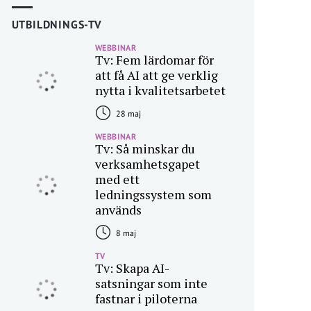
UTBILDNINGS-TV
WEBBINAR
Tv: Fem lärdomar för
att få AI att ge verklig
nytta i kvalitetsarbetet
28 maj
WEBBINAR
Tv: Så minskar du
verksamhetsgapet
med ett
ledningssystem som
används
8 maj
TV
Tv: Skapa AI-
satsningar som inte
fastnar i piloterna