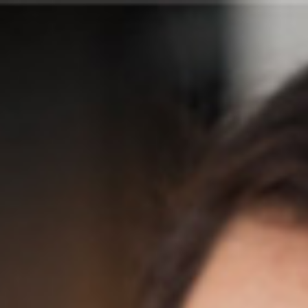
När det bästa blir det godas
fiende
Kunskap är något som alla företag vill ha ordning på. Att
man bygger verktyg för kunskapsspridning är ingen
ovanlighet. Men det gäller att se upp, menar Andreas
Diedrich, forskare vid Göteborgs universitet. Det är inte
ovanligt att strävan efter att bygga det perfekta
systemet blir viktigare än själva resultatet.
12 november 2004