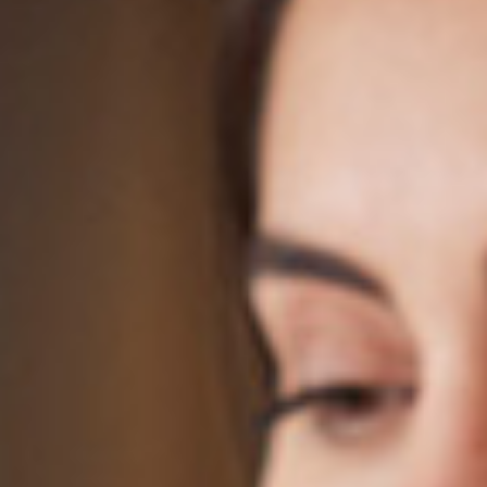
Andreas Diedrich har ingenting emot
kunskapsspridning, eller knowledge management som
det så vackert kallas, men det gäller att vara försiktig. I
somras blev han färdig med en avhandling som visar att
det finns en överdriven tilltro till att bygga
överambitiösa tekniska lösningar inom knowledge
management. Man koncentrerar sig på att kontrollera
kunskapen, på att bygga modeller och skapa verktyg för
att standardisera och dokumentera och glömmer sedan
bort att verktyget också ska fylla ett syfte för
användaren och passa i rådande förhållanden.
– Den tekniska lösningen blir viktigare än själva
kunskapsspridningen, säger Andreas Diedrich, som med
egna ögon sett exempel på hur strävan efter att bygga
ett perfekt system gjort att själva syftet glömts bort.