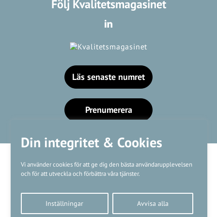
Följ Kvalitetsmagasinet
Läs senaste numret
Prenumerera
Din integritet & Cookies
Vi använder cookies för att ge dig den bästa användarupplevelsen
och för att utveckla och förbättra våra tjänster.
Våra varumärken
Inställningar
Avvisa alla
Kundtjänst
❤
Made with
by
WonderFour