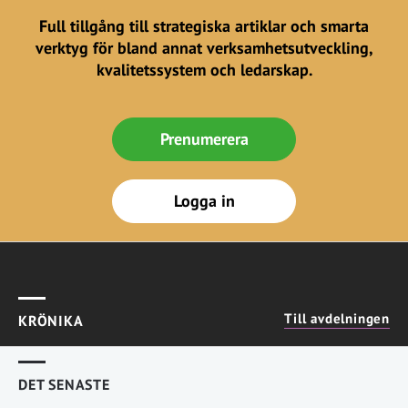
Full tillgång till strategiska artiklar och smarta
verktyg för bland annat verksamhetsutveckling,
kvalitetssystem och ledarskap.
Prenumerera
Logga in
Till avdelningen
KRÖNIKA
DET SENASTE