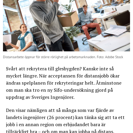
Distansarbete öppnar för större rörlighet på arbetsmarknaden. Foto: Adobe Stock
Svårt att rekrytera till glesbygden? Kanske inte så
mycket längre. När acceptansen för distansjobb ökar
ändras spelplanen för rekryteringar helt. Åtminstone
om man ska tro en ny Sifo-undersökning gjord på
uppdrag av Sveriges Ingenjörer.
Den visar nämligen att så många som var fjärde av
landets ingenjörer (26 procent) kan tänka sig att ta ett
jobb i en annan region om erbjudandet bara är
tillräckligt bra – och om man kan jobba på distans.