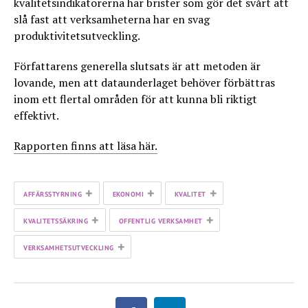
kvalitetsindikatorerna har brister som gör det svårt att
slå fast att verksamheterna har en svag
produktivitetsutveckling.
Författarens generella slutsats är att metoden är
lovande, men att dataunderlaget behöver förbättras
inom ett flertal områden för att kunna bli riktigt
effektivt.
Rapporten finns att läsa här.
+
+
+
AFFÄRSSTYRNING
EKONOMI
KVALITET
+
+
KVALITETSSÄKRING
OFFENTLIG VERKSAMHET
+
VERKSAMHETSUTVECKLING