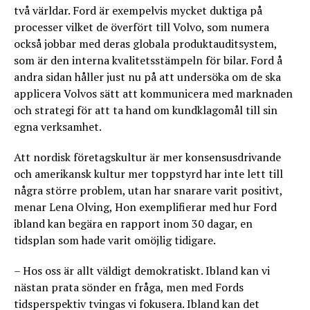
två världar. Ford är exempelvis mycket duktiga på
processer vilket de överfört till Volvo, som numera
också jobbar med deras globala produktauditsystem,
som är den interna kvalitetsstämpeln för bilar. Ford å
andra sidan håller just nu på att undersöka om de ska
applicera Volvos sätt att kommunicera med marknaden
och strategi för att ta hand om kundklagomål till sin
egna verksamhet.
Att nordisk företagskultur är mer konsensusdrivande
och amerikansk kultur mer toppstyrd har inte lett till
några större problem, utan har snarare varit positivt,
menar Lena Olving, Hon exemplifierar med hur Ford
ibland kan begära en rapport inom 30 dagar, en
tidsplan som hade varit omöjlig tidigare.
– Hos oss är allt väldigt demokratiskt. Ibland kan vi
nästan prata sönder en fråga, men med Fords
tidsperspektiv tvingas vi fokusera. Ibland kan det