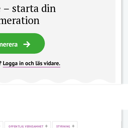
 – starta din
meration
merera
?
Logga in och läs vidare.
+
+
+
OFFENTLIG VERKSAMHET
STYRNING