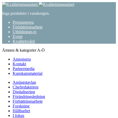
Inga produkter i varukorgen.
Prenumerera
Förbättringsarbete
Utbildnings-tv
Event
Kvalitetsvård
Ämnen & kategorier A-Ö
Annonsera
Kontakt
Partnermedia
Kunskapsmaterial
Anslagstavlan
Chefredaktören
Digitalisering
Förändringsledning
Förbättringsarbete
Forskning
Hållbarhet
I fokus