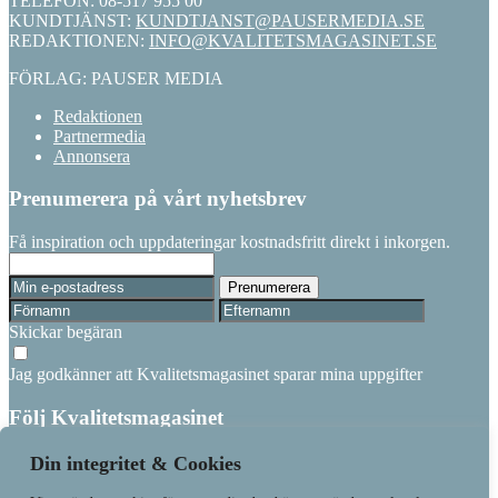
TELEFON: 08-517 955 00
KUNDTJÄNST:
KUNDTJANST@PAUSERMEDIA.SE
REDAKTIONEN:
INFO@KVALITETSMAGASINET.SE
FÖRLAG: PAUSER MEDIA
Redaktionen
Partnermedia
Annonsera
Prenumerera på vårt nyhetsbrev
Få inspiration och uppdateringar kostnadsfritt direkt i inkorgen.
Skickar begäran
Jag godkänner att Kvalitetsmagasinet sparar mina uppgifter
Följ Kvalitetsmagasinet
Linkedin
Din integritet & Cookies