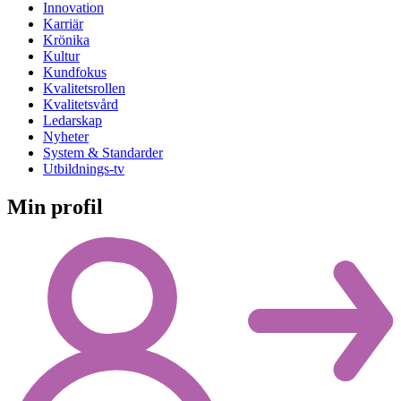
Innovation
Karriär
Krönika
Kultur
Kundfokus
Kvalitetsrollen
Kvalitetsvård
Ledarskap
Nyheter
System & Standarder
Utbildnings-tv
Min profil