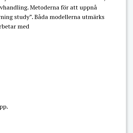
avhandling. Metoderna för att uppnå
arning study”. Båda modellerna utmärks
arbetar med
opp.