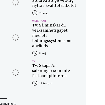
att få AI att ge verklig
nytta i kvalitetsarbetet
28 maj
WEBBINAR
Tv: Så minskar du
verksamhetsgapet
med ett
ledningssystem som
används
8 maj
TV
Tv: Skapa AI-
satsningar som inte
fastnar i piloterna
19 februari
ANNONS