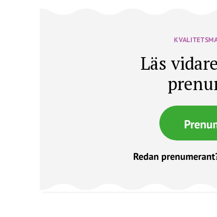
KVALITETSM
Läs vidare
prenu
Prenu
Redan prenumerant