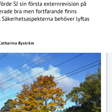
e SJ sin första externrevision på
erade bra men fortfarande finns
. Säkerhetsaspekterna behöver lyftas
Catharina Byström