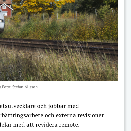
.Foto: Stefan Nilsson
tetsutvecklare och jobbar med
rbättringsarbete och externa revisioner
delar med att revidera remote.