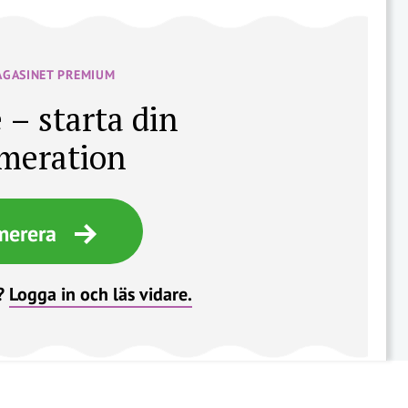
AGASINET PREMIUM
 – starta din
meration
merera
?
Logga in och läs vidare.