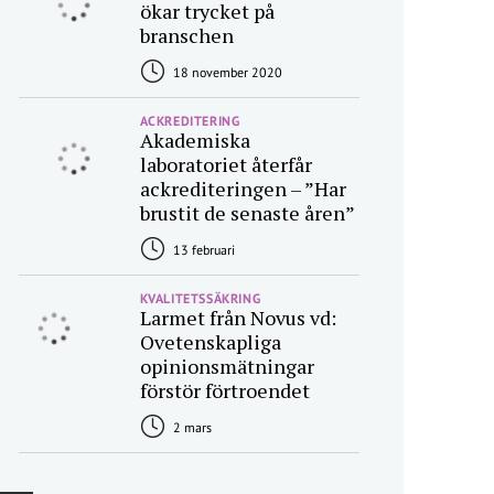
ökar trycket på
branschen
18 november 2020
ACKREDITERING
Akademiska
laboratoriet återfår
ackrediteringen – ”Har
brustit de senaste åren”
13 februari
KVALITETSSÄKRING
Larmet från Novus vd:
Ovetenskapliga
opinionsmätningar
förstör förtroendet
2 mars