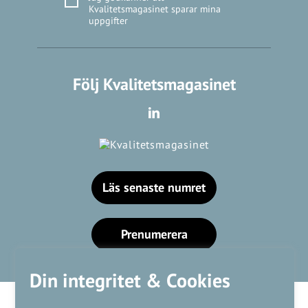
Kvalitetsmagasinet sparar mina
uppgifter
Följ Kvalitetsmagasinet
Läs senaste numret
Prenumerera
Din integritet & Cookies