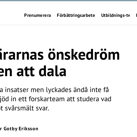
Prenumerera
Förbättringsarbete
Utbildnings-tv
Lärarnas önskedröm
en att dala
a insatser men lyckades ändå inte få
jöd in ett forskarteam att studera vad
t svårsmält svar.
or Gotby Eriksson