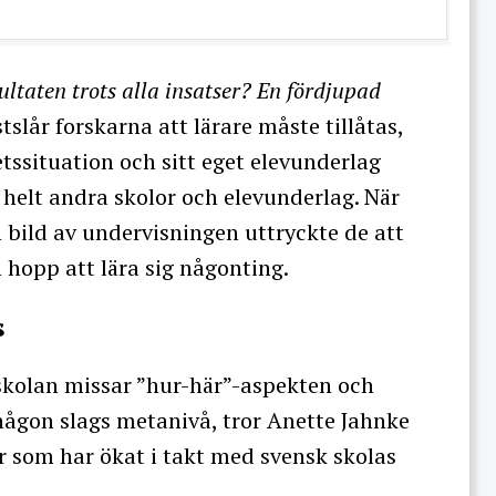
sultaten trots alla insatser? En fördjupad
stslår forskarna att lärare måste tillåtas,
tssituation och sitt eget elevunderlag
d helt andra skolor och elevunderlag. När
n bild av undervisningen uttryckte de att
hopp att lära sig någonting.
s
m skolan missar ”hur-här”-aspekten och
någon slags metanivå, tror Anette Jahnke
er som har ökat i takt med svensk skolas