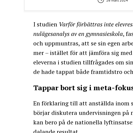
26 mars 2024
I studien
Varför förbättras inte elevre
nulägesanalys av en gymnasieskola
, fa
och uppmuntras, att se sin egen arbe
mer – istället för att jämföra sig me
eleverna i studien tillfrågades om si
de hade tappat både framtidstro och 
Tappar bort sig i meta-foku
En förklaring till att anställda ino
börjar diskutera undervisningen på 
kan bero på de nationella lyftinsats
dalande resultat.