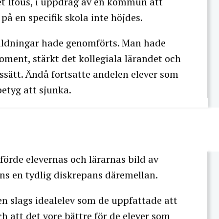
t Ifous, i uppdrag av en kommun att
på en specifik skola inte höjdes.
tbildningar hade genomförts. Man hade
oment, stärkt det kollegiala lärandet och
sätt. Ändå fortsatte andelen elever som
betyg att sjunka.
örde elevernas och lärarnas bild av
nns en tydlig diskrepans däremellan.
en slags idealelev som de uppfattade att
ch att det vore bättre för de elever som