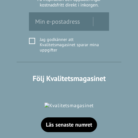
kostnadsfritt direkt i inkorgen.
Jag godkänner att
Kvalitetsmagasinet sparar mina
uppgifter
Följ Kvalitetsmagasinet
Läs senaste numret