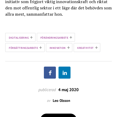
initiativ som frigjort viktig innovationskraft och riktat
den mot offentlig sektor i ett läge där det behövdes som
allra mest, sammanfattar hon.
+
+
DIGITALISERING
FÖRÄNDRINGSARBETE
+
+
+
FÖRBÄTTRINGSARBETE
INNOVATION
KREATIVITET
publicerad
4 maj 2020
av
Leo Olsson