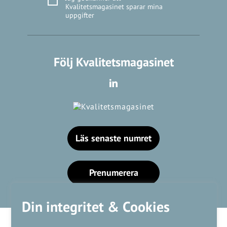
Kvalitetsmagasinet sparar mina
uppgifter
Följ Kvalitetsmagasinet
Läs senaste numret
Prenumerera
Din integritet & Cookies