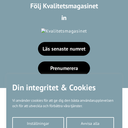
Följ Kvalitetsmagasinet
Läs senaste numret
Prenumerera
Din integritet & Cookies
Vi använder cookies för att ge dig den bästa användarupplevelsen
och för att utveckla och förbättra våra tjänster.
Våra varumärken
Inställningar
Avvisa alla
Kundtjänst
❤
Made with
by
WonderFour