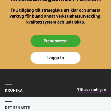
Full tillgång till strategiska artiklar och smarta
verktyg för bland annat verksamhetsutveckling,
kvalitetssystem och ledarskap.
Prenumerera
Logga in
Till avdelningen
KRÖNIKA
DET SENASTE