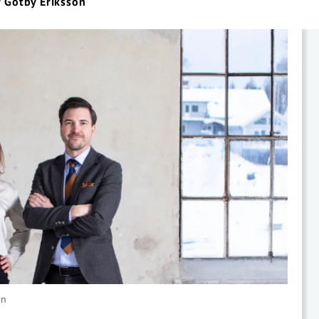
r Gotby Eriksson
un