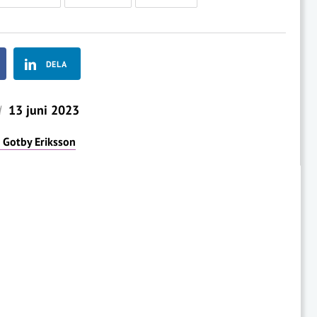
DELA
d
13 juni 2023
r Gotby Eriksson