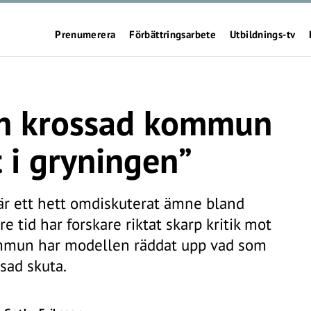
Prenumerera
Förbättringsarbete
Utbildnings-tv
 en krossad kommun
t i gryningen”
 är ett hett omdiskuterat ämne bland
e tid har forskare riktat skarp kritik mot
ommun har modellen räddat upp vad som
jsad skuta.