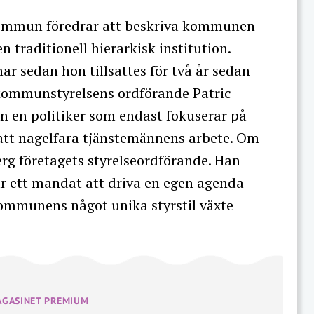
ommun föredrar att beskriva kommunen
 traditionell hierarkisk institution.
 sedan hon tillsattes för två år sedan
h kommunstyrelsens ordförande Patric
en en politiker som endast fokuserar på
 att nagelfara tjänstemännens arbete. Om
erg företagets styrelseordförande. Han
ar ett mandat att driva en egen agenda
 kommunens något unika styrstil växte
AGASINET PREMIUM