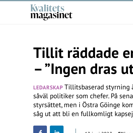
Tillit räddade
– ”Ingen dras u
Tillitsbaserad styrning
LEDARSKAP
såväl politiker som chefer. På senar
styrsättet, men i Östra Göinge k
såg ut att bli en fullkomligt kapse