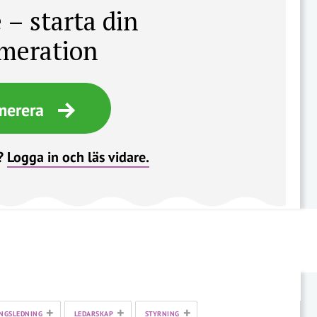
 – starta din
meration
merera
?
Logga in och läs vidare.
+
+
+
NGSLEDNING
LEDARSKAP
STYRNING