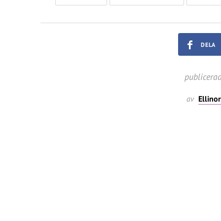
DELA
publicera
av
Ellino