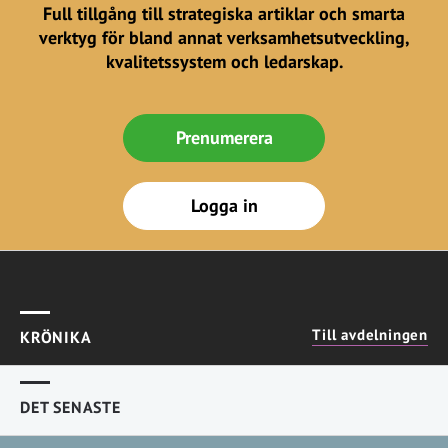
Full tillgång till strategiska artiklar och smarta
verktyg för bland annat verksamhetsutveckling,
kvalitetssystem och ledarskap.
Prenumerera
Logga in
Till avdelningen
KRÖNIKA
DET SENASTE