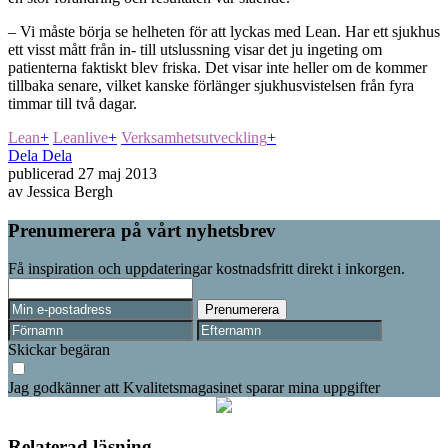
– Vi måste börja se helheten för att lyckas med Lean. Har ett sjukhus
ett visst mått från in- till utslussning visar det ju ingeting om
patienterna faktiskt blev friska. Det visar inte heller om de kommer
tillbaka senare, vilket kanske förlänger sjukhusvistelsen från fyra
timmar till två dagar.
Lean
+
Leanlive
+
Verksamhetsutveckling
+
Dela
Dela
publicerad
27 maj 2013
av
Jessica Bergh
Prenumerera på vårt nyhetsbrev
Få inspiration och uppdateringar kostnadsfritt direkt i inkorgen.
Skickar begäran
Jag godkänner att Kvalitetsmagasinet sparar mina uppgifter
Relaterad läsning