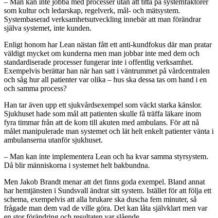
– Man kan inte jobba med processer utan att titta på systemfaktorer
som kultur och ledarskap, regelverk, mål- och mätsystem.
Systembaserad verksamhetsutveckling innebär att man förändrar
själva systemet, inte kunden.
Enligt honom har Lean nästan fått ett anti-kundfokus där man pratar
väldigt mycket om kunderna men man jobbar inte med dem och
standardiserade processer fungerar inte i offentlig verksamhet.
Exempelvis berättar han när han satt i väntrummet på vårdcentralen
och såg hur all patienter var olika – hus ska dessa tas om hand i en
och samma process?
Han tar även upp ett sjukvårdsexempel som väckt starka känslor.
Sjukhuset hade som mål att patienten skulle få träffa läkare inom
fyra timmar från att de kom till akuten med ambulans. För att nå
målet manipulerade man systemet och lät helt enkelt patienter vänta i
ambulanserna utanför sjukhuset.
– Man kan inte implementera Lean och ha kvar samma styrsystem.
Då blir människorna i systemet helt bakbundna.
Men Jakob Brandt menar att det finns goda exempel. Bland annat
har hemtjänsten i Sundsvall ändrat sitt system. Istället för att följa ett
schema, exempelvis att alla brukare ska duscha fem minuter, så
frågade man dem vad de ville göra. Det kan låta självklart men var
en stor förändring och resultaten var slående.