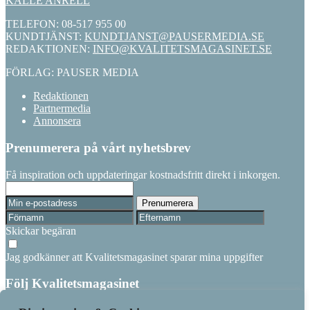
KALLE ANRELL
TELEFON: 08-517 955 00
KUNDTJÄNST:
KUNDTJANST@PAUSERMEDIA.SE
REDAKTIONEN:
INFO@KVALITETSMAGASINET.SE
FÖRLAG: PAUSER MEDIA
Redaktionen
Partnermedia
Annonsera
Prenumerera på vårt nyhetsbrev
Få inspiration och uppdateringar kostnadsfritt direkt i inkorgen.
Skickar begäran
Jag godkänner att Kvalitetsmagasinet sparar mina uppgifter
Följ Kvalitetsmagasinet