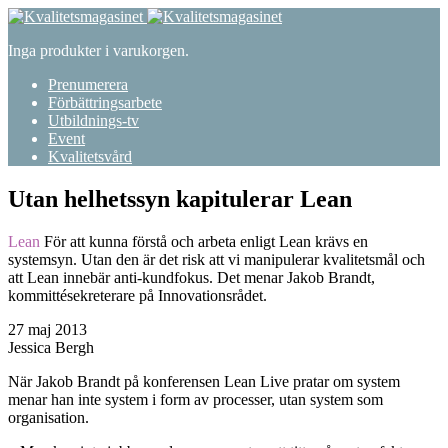
Inga produkter i varukorgen.
Prenumerera
Förbättringsarbete
Utbildnings-tv
Event
Kvalitetsvård
Utan helhetssyn kapitulerar Lean
Lean
För att kunna förstå och arbeta enligt Lean krävs en
systemsyn. Utan den är det risk att vi manipulerar kvalitetsmål och
att Lean innebär anti-kundfokus. Det menar Jakob Brandt,
kommittésekreterare på Innovationsrådet.
27 maj 2013
Jessica Bergh
När Jakob Brandt på konferensen Lean Live pratar om system
menar han inte system i form av processer, utan system som
organisation.