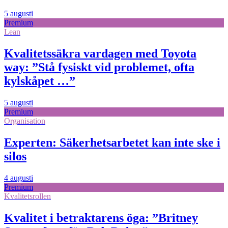
5 augusti
Premium
Lean
Kvalitetssäkra vardagen med Toyota
way: ”Stå fysiskt vid problemet, ofta
kylskåpet …”
5 augusti
Premium
Organisation
Experten: Säkerhetsarbetet kan inte ske i
silos
4 augusti
Premium
Kvalitetsrollen
Kvalitet i betraktarens öga: ”Britney