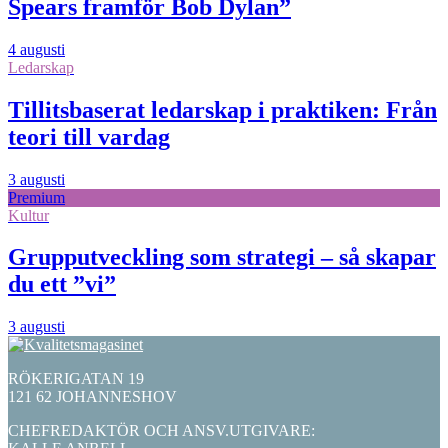
Spears framför Bob Dylan”
4 augusti
Ledarskap
Tillitsbaserat ledarskap i praktiken: Från
teori till vardag
3 augusti
Premium
Kultur
Grupputveckling som strategi – så skapar
du ett ”vi”
3 augusti
RÖKERIGATAN 19
121 62 JOHANNESHOV
CHEFREDAKTÖR OCH ANSV.UTGIVARE: