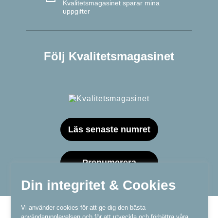
Kvalitetsmagasinet sparar mina
uppgifter
Följ Kvalitetsmagasinet
Läs senaste numret
Prenumerera
Din integritet & Cookies
Vi använder cookies för att ge dig den bästa
användarupplevelsen och för att utveckla och förbättra våra