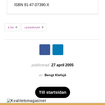
ISBN 91-47-07390-X
+
+
ETIK
LEDARSKAP
publicerad
27 april 2005
av
Bengt Klefsjö
Till startsidan