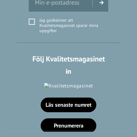
Jag godkänner att
Kvalitetsmagasinet sparar mina
uppgifter
Följ Kvalitetsmagasinet
Läs senaste numret
Prenumerera