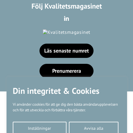
Följ Kvalitetsmagasinet
Läs senaste numret
Prenumerera
Din integritet & Cookies
Vi använder cookies för att ge dig den bästa användarupplevelsen
och för att utveckla och förbättra våra tjänster.
Våra varumärken
Inställningar
Avvisa alla
Kundtjänst
❤
Made with
by
WonderFour