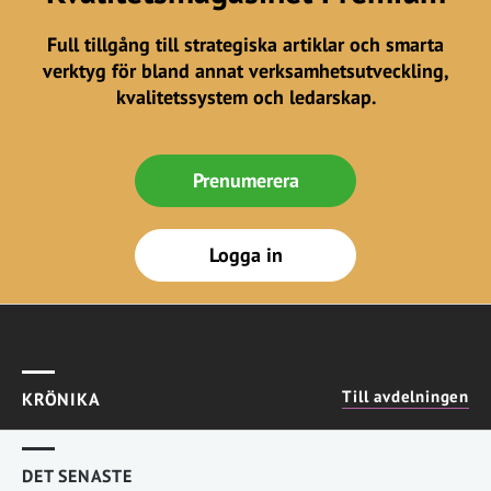
Full tillgång till strategiska artiklar och smarta
verktyg för bland annat verksamhetsutveckling,
kvalitetssystem och ledarskap.
Prenumerera
Logga in
Till avdelningen
KRÖNIKA
DET SENASTE