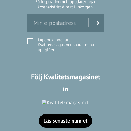
Få inspiration och uppdateringar
kostnadsfritt direkt i inkorgen.
Jag godkänner att
Kvalitetsmagasinet sparar mina
uppgifter
Följ Kvalitetsmagasinet
Läs senaste numret