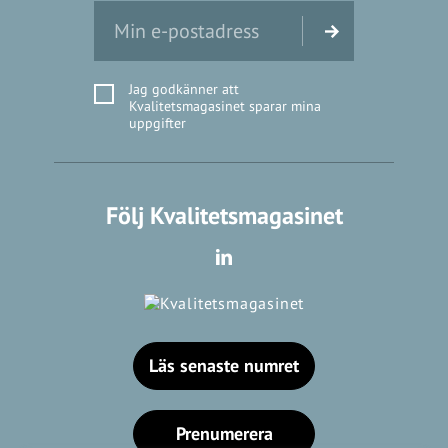
Jag godkänner att
Kvalitetsmagasinet sparar mina
uppgifter
Följ Kvalitetsmagasinet
Läs senaste numret
Prenumerera