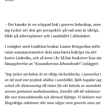
– Det kanske är en otippad bok i genren ledarskap, men
jag tycker att den ger perspektiv på vad som är viktigt,
både på arbetsplatser och i samhället i allmänhet.
I enlighet med tradition brukar Louise Bringselius inför
varje sommarsemester dela sina bästa boktips via sitt
konto Linkedin, och så även i år. Så här beskriver hon sin
läsupplevelse av ”Ensamhetens århundrade” i inlägget:
”
Jag tycker att boken är en viktig väckarklocka, i synnerhet i
en tid med stor psykisk ohälsa i samhället. Själv kopplar jag
också vår distansering till risker för vår känsla av moraliskt
ansvar gentemot medmänniskan, framför allt då relationer
blir mer transaktionella och därmed flyktiga. Vi behöver mer
långsiktiga relationer där man vågar vara generös utan att