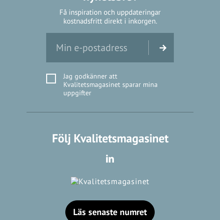
Få inspiration och uppdateringar
kostnadsfritt direkt i inkorgen.
Jag godkänner att
Kvalitetsmagasinet sparar mina
uppgifter
Följ Kvalitetsmagasinet
Läs senaste numret