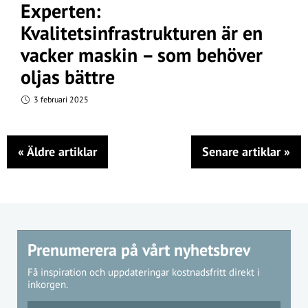
Experten:
Kvalitetsinfrastrukturen är en
vacker maskin – som behöver
oljas bättre
3 februari 2025
«
Äldre artiklar
Senare artiklar
»
Prenumerera på vårt nyhetsbrev
Få inspiration och uppdateringar kostnadsfritt direkt i
inkorgen.